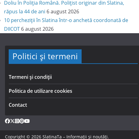
Doliu în Poliția Română. Polițist originar din Slatina,
răpus la 44 de ani
6 august 2026
10 percheziții în Slatina într-o anchetă coordonată de
DIICOT
6 august 2026
Politici și termeni
Termeni și condiții
Politica de utilizare cookies
Contact
Copyright © 2026
SlatinaTa – Informații și noutăți
.