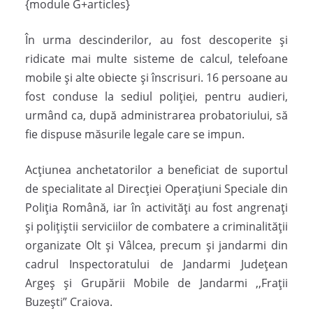
{module G+articles}
În urma descinderilor, au fost descoperite și
ridicate mai multe sisteme de calcul, telefoane
mobile și alte obiecte și înscrisuri. 16 persoane au
fost conduse la sediul poliției, pentru audieri,
urmând ca, după administrarea probatoriului, să
fie dispuse măsurile legale care se impun.
Acțiunea anchetatorilor a beneficiat de suportul
de specialitate al Direcției Operațiuni Speciale din
Poliția Română, iar în activități au fost angrenați
și polițiștii serviciilor de combatere a criminalității
organizate Olt și Vâlcea, precum și jandarmi din
cadrul Inspectoratului de Jandarmi Județean
Argeș și Grupării Mobile de Jandarmi ,,Frații
Buzești” Craiova.