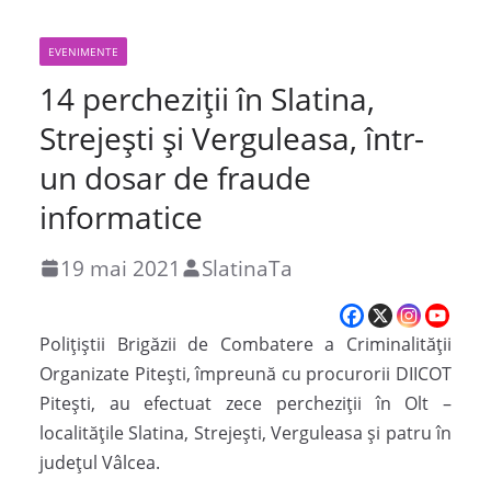
EVENIMENTE
14 percheziții în Slatina,
Strejești și Verguleasa, într-
un dosar de fraude
informatice
19 mai 2021
SlatinaTa
Polițiștii Brigăzii de Combatere a Criminalității
Organizate Pitești, împreună cu procurorii DIICOT
Pitești, au efectuat zece percheziții în Olt –
localitățile Slatina, Strejești, Verguleasa și patru în
județul Vâlcea.