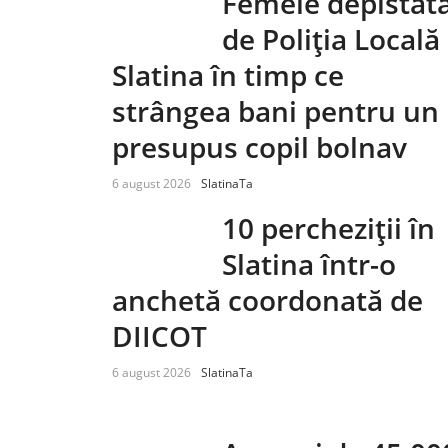
Femeie depistat
de Poliția Locală
Slatina în timp ce
strângea bani pentru un
presupus copil bolnav
6 august 2026
SlatinaTa
10 percheziții în
Slatina într-o
anchetă coordonată de
DIICOT
6 august 2026
SlatinaTa