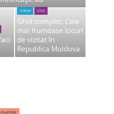
TURISM
UTILE
Ghid complet: Cele
mai frumoase locuri
faci
de vizitat în
Republica Moldova
ctualitate