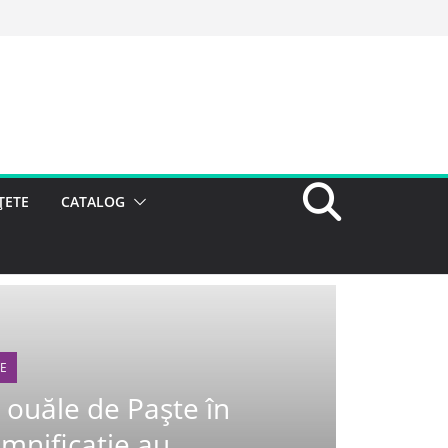
ȚETE
CATALOG
LE
 ouăle de Paște în
mnificație au