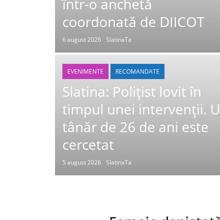
într-o anchetă
coordonată de DIICOT
6 august 2026
SlatinaTa
EVENIMENTE
RECOMANDATE
Slatina: Polițist lovit în
timpul unei intervenții. 
tânăr de 26 de ani este
cercetat
5 august 2026
SlatinaTa