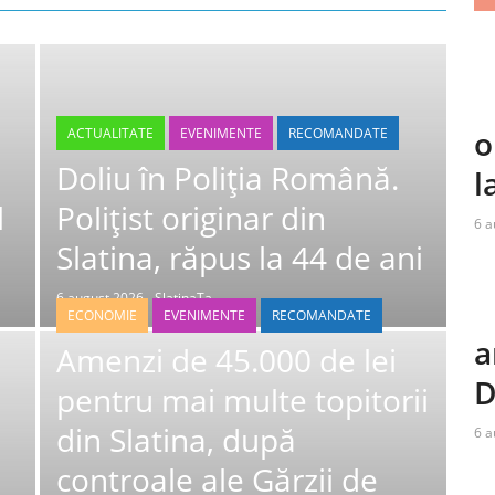
o
ACTUALITATE
EVENIMENTE
RECOMANDATE
Doliu în Poliția Română.
l
l
Polițist originar din
6 a
Slatina, răpus la 44 de ani
6 august 2026
SlatinaTa
ECONOMIE
EVENIMENTE
RECOMANDATE
a
Amenzi de 45.000 de lei
D
pentru mai multe topitorii
din Slatina, după
6 a
controale ale Gărzii de