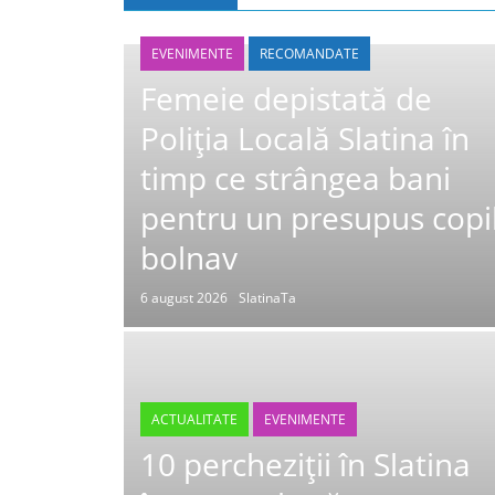
EVENIMENTE
RECOMANDATE
Femeie depistată de
Poliția Locală Slatina în
timp ce strângea bani
pentru un presupus copi
bolnav
6 august 2026
SlatinaTa
ACTUALITATE
EVENIMENTE
10 percheziții în Slatina