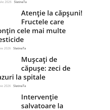
ulie 2026
SlatinaTa
Atenție la căpșuni!
Fructele care
onțin cele mai multe
esticide
nie 2026
SlatinaTa
Mușcați de
căpușe: zeci de
azuri la spitale
nie 2026
SlatinaTa
Intervenție
salvatoare la