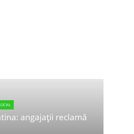
SOCIAL
atina: angajații reclamă