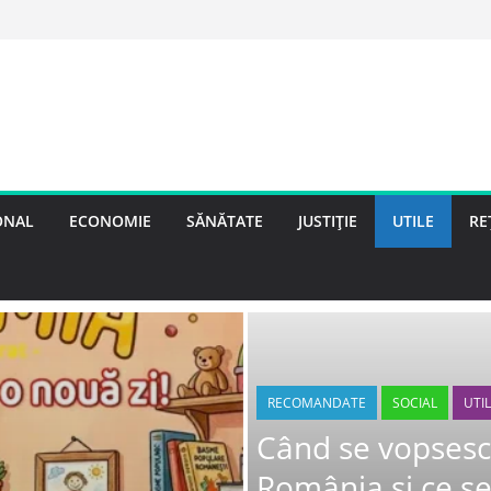
ONAL
ECONOMIE
SĂNĂTATE
JUSTIȚIE
UTILE
RE
RECOMANDATE
SOCIAL
UTI
Când se vopsesc
România și ce se