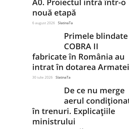
A0. Proiectul intră într-o
nouă etapă
6 august 2026
SlatinaTa
Primele blindate
COBRA II
fabricate în România au
intrat în dotarea Armate
30 iulie 2026
SlatinaTa
De ce nu merge
aerul condiționa
în trenuri. Explicațiile
ministrului