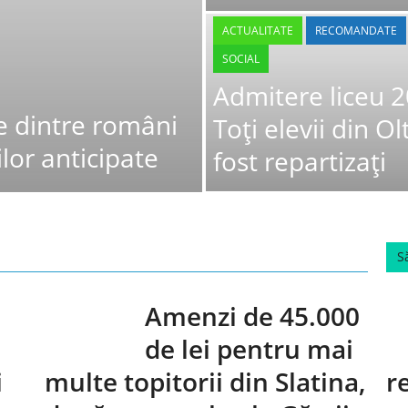
ACTUALITATE
RECOMANDATE
SOCIAL
Admitere liceu 2
e dintre români
Toți elevii din Ol
lor anticipate
fost repartizați
S
Amenzi de 45.000
de lei pentru mai
i
multe topitorii din Slatina,
r