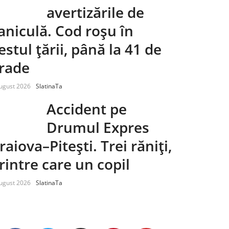
avertizările de
aniculă. Cod roșu în
estul țării, până la 41 de
rade
ugust 2026
SlatinaTa
Accident pe
Drumul Expres
raiova–Pitești. Trei răniți,
rintre care un copil
ugust 2026
SlatinaTa