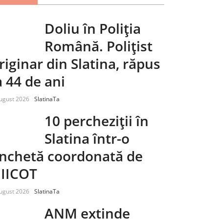
Doliu în Poliția
Română. Polițist
riginar din Slatina, răpus
a 44 de ani
ugust 2026
SlatinaTa
10 percheziții în
Slatina într-o
nchetă coordonată de
IICOT
ugust 2026
SlatinaTa
ANM extinde