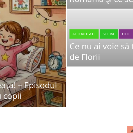
ACTUALITATE
SOCIAL
UTILE
Ce nu ai voie să 
de Florii
ața! – Episodul
u copii
A