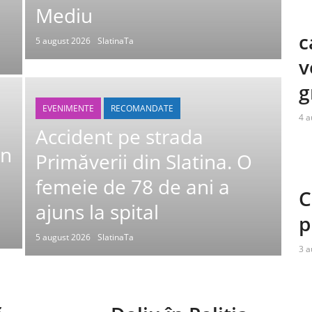
Mediu
c
5 august 2026
SlatinaTa
v
g
EVENIMENTE
RECOMANDATE
4 a
Accident pe strada
Un
Primăverii din Slatina. O
femeie de 78 de ani a
C
ajuns la spital
p
5 august 2026
SlatinaTa
3 a