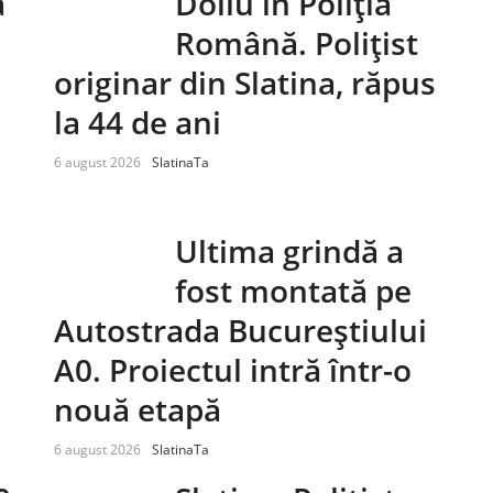
ă
Doliu în Poliția
Română. Polițist
originar din Slatina, răpus
la 44 de ani
6 august 2026
SlatinaTa
Ultima grindă a
fost montată pe
Autostrada Bucureștiului
A0. Proiectul intră într-o
nouă etapă
6 august 2026
SlatinaTa