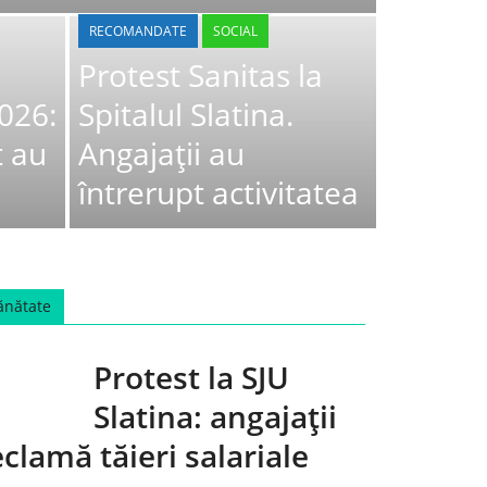
RECOMANDATE
SOCIAL
Protest Sanitas la
026:
Spitalul Slatina.
t au
Angajații au
întrerupt activitatea
ănătate
Protest la SJU
Slatina: angajații
eclamă tăieri salariale