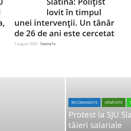
0
Slatina: Polițist
i
lovit în timpul
a,
unei intervenții. Un tânăr
de 26 de ani este cercetat
5 august 2026
SlatinaTa
RECOMANDATE
SĂNĂTATE
Protest la SJU Sl
tăieri salariale