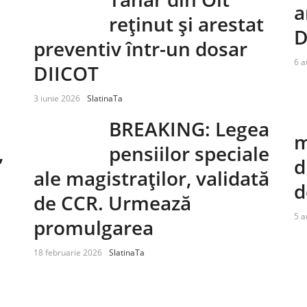
a
reținut și arestat
D
preventiv într-un dosar
6 a
DIICOT
3 iunie 2026
SlatinaTa
BREAKING: Legea
m
,
pensiilor speciale
d
ale magistraților, validată
d
de CCR. Urmează
5 a
promulgarea
18 februarie 2026
SlatinaTa