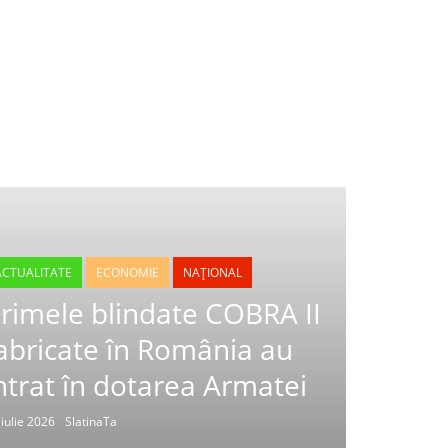
ACTUALITATE
ECONOMIE
NAȚIONAL
rimele blindate COBRA II
abricate în România au
ntrat în dotarea Armatei
 iulie 2026
SlatinaTa