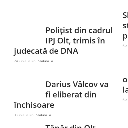
S
s
Polițist din cadrul
p
IPJ Olt, trimis în
6 a
judecată de DNA
24 iunie 2026
SlatinaTa
o
Darius Vâlcov va
l
fi eliberat din
6 a
închisoare
3 iunie 2026
SlatinaTa
Tânăr din Olt