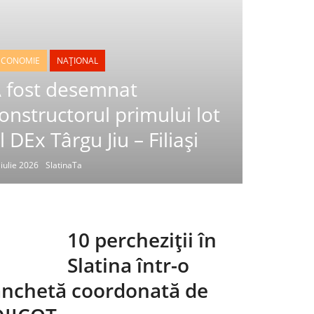
ECONOMIE
NAȚIONAL
 fost desemnat
onstructorul primului lot
l DEx Târgu Jiu – Filiași
 iulie 2026
SlatinaTa
10 percheziții în
Slatina într-o
anchetă coordonată de