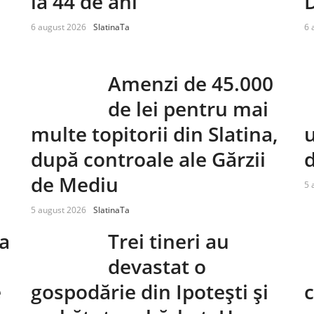
la 44 de ani
6 august 2026
SlatinaTa
6 
Amenzi de 45.000
de lei pentru mai
multe topitorii din Slatina,
u
după controale ale Gărzii
d
de Mediu
5 
5 august 2026
SlatinaTa
da
Trei tineri au
devastat o
e
gospodărie din Ipotești și
c