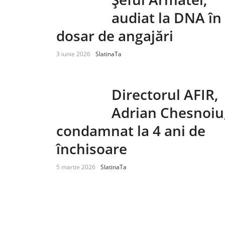
audiat la DNA în
dosar de angajări
3 iunie 2026
SlatinaTa
Directorul AFIR,
Adrian Chesnoiu
condamnat la 4 ani de
închisoare
5 martie 2026
SlatinaTa