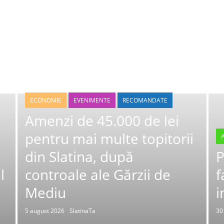
ECONOMIE
EVENIMENTE
RECOMANDATE
Amenzi de 45.000 de lei
pentru mai multe topitorii
din Slatina, după
P
l
controale ale Gărzii de
f
Mediu
i
5 august 2026
SlatinaTa
30