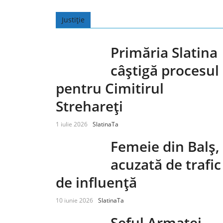
Justiție
Primăria Slatina
câștigă procesul
pentru Cimitirul
Strehareți
1 iulie 2026
SlatinaTa
Femeie din Balș,
acuzată de trafic
de influență
10 iunie 2026
SlatinaTa
Șeful Armatei,