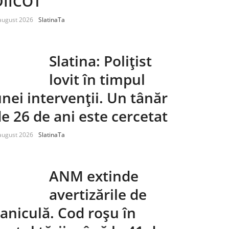
DIICOT
august 2026
SlatinaTa
Slatina: Polițist
lovit în timpul
nei intervenții. Un tânăr
e 26 de ani este cercetat
august 2026
SlatinaTa
ANM extinde
avertizările de
aniculă. Cod roșu în