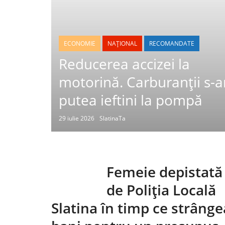
ECONOMIE
NAȚIONAL
RECOMANDATE
Reducerea accizei la
motorină. Carburanții s-a
putea ieftini la pompă
29 iulie 2026
SlatinaTa
Femeie depistată
de Poliția Locală
Slatina în timp ce strânge