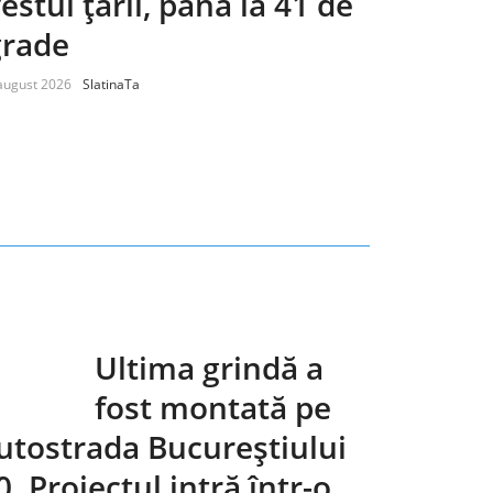
estul țării, până la 41 de
grade
august 2026
SlatinaTa
Ultima grindă a
fost montată pe
utostrada Bucureștiului
0. Proiectul intră într-o