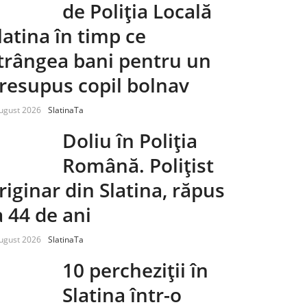
de Poliția Locală
latina în timp ce
trângea bani pentru un
resupus copil bolnav
ugust 2026
SlatinaTa
Doliu în Poliția
Română. Polițist
riginar din Slatina, răpus
a 44 de ani
ugust 2026
SlatinaTa
10 percheziții în
Slatina într-o