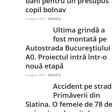
bani pentru un presupus
copil bolnav
6 august 2026
SlatinaTa
Ultima grindă a
fost montată pe
Autostrada Bucureștiului
A0. Proiectul intră într-o
nouă etapă
6 august 2026
SlatinaTa
Accident pe stra
Primăverii din
Slatina. O femeie de 78 d