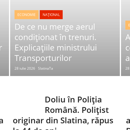
ECONOMIE
NAȚIONAL
De ce nu merge aerul
condiționat în trenuri.
A
r
Explicațiile ministrului
c
Transporturilor
a
28 iulie 2026
SlatinaTa
28
Doliu în Poliția
Română. Polițist
a
originar din Slatina, răpus