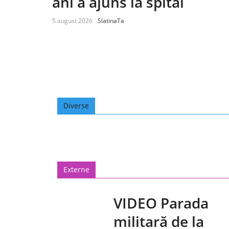
ani a ajuns la spital
5 august 2026
SlatinaTa
Diverse
Externe
VIDEO Parada
militară de la