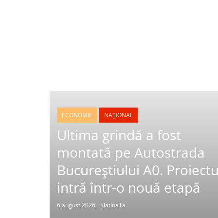
ECONOMIE
NAȚIONAL
Ultima grindă a fost
montată pe Autostrada
Bucureștiului A0. Proiectu
intră într-o nouă etapă
6 august 2026
SlatinaTa