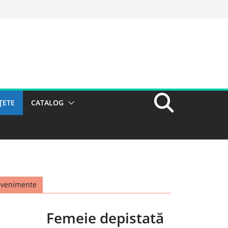
ȚETE
CATALOG
Evenimente
Femeie depistată