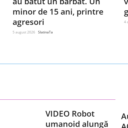
au bătut un bărbat. Un
v
minor de 15 ani, printre
agresori
4 
5 august 2026
SlatinaTa
VIDEO Robot
A
umanoid alungă
A