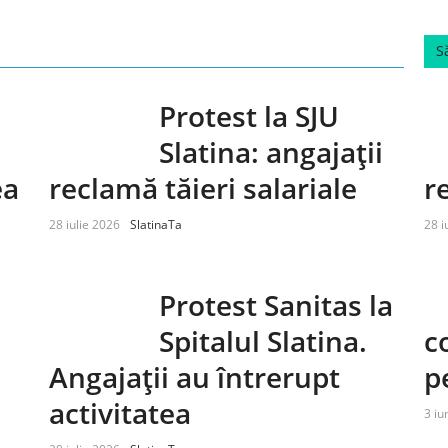
S
Protest la SJU
Slatina: angajații
ea
reclamă tăieri salariale
r
28 iulie 2026
SlatinaTa
28 i
Protest Sanitas la
Spitalul Slatina.
c
i
Angajații au întrerupt
p
activitatea
3 iu