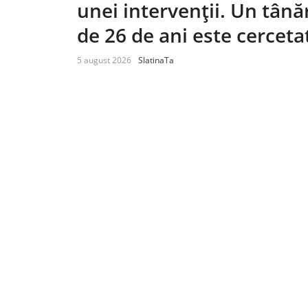
unei intervenții. Un tână
de 26 de ani este cerceta
5 august 2026
SlatinaTa