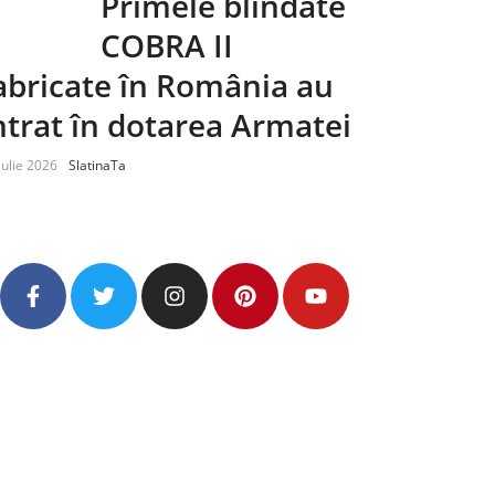
Primele blindate
COBRA II
abricate în România au
ntrat în dotarea Armatei
iulie 2026
SlatinaTa