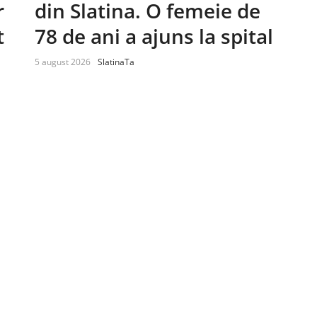
r
din Slatina. O femeie de
t
78 de ani a ajuns la spital
5 august 2026
SlatinaTa