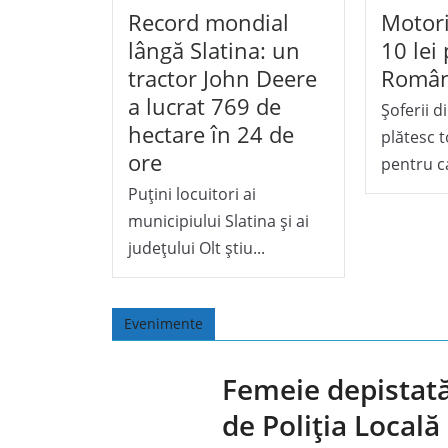
Record mondial
Motori
lângă Slatina: un
10 lei 
tractor John Deere
Român
a lucrat 769 de
Șoferii 
hectare în 24 de
plătesc 
ore
pentru c
Puțini locuitori ai
municipiului Slatina și ai
județului Olt știu...
Evenimente
Femeie depistat
de Poliția Locală