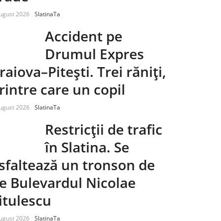
ugust 2026
SlatinaTa
Accident pe
Drumul Expres
raiova–Pitești. Trei răniți,
rintre care un copil
ugust 2026
SlatinaTa
Restricții de trafic
în Slatina. Se
sfaltează un tronson de
e Bulevardul Nicolae
itulescu
ugust 2026
SlatinaTa