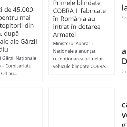
Primele blindate
l
i de 45.000
COBRA II fabricate
 pentru mai
în România au
6 a
topitorii din
intrat în dotarea
a, după
Armatei
ale ale Gărzii
Ministerul Apărării
diu
a
Naționale a anunțat
i Gărzii Naționale
recepționarea primelor
D
 – Comisariatul
vehicule blindate COBRA...
6 a
Olt au...
c
v
g