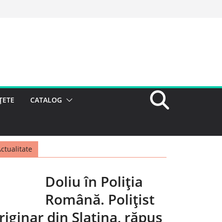
ȚETE
CATALOG
ctualitate
Doliu în Poliția
Română. Polițist
riginar din Slatina, răpus