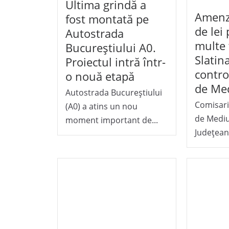
Ultima grindă a
Amenz
fost montată pe
de lei
Autostrada
multe 
Bucureștiului A0.
Slatin
Proiectul intră într-
contro
o nouă etapă
de Me
Autostrada Bucureștiului
Comisari
(A0) a atins un nou
de Mediu
moment important de...
Județean 