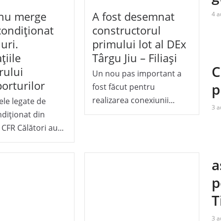
 nu merge
A fost desemnat
4 a
condiționat
constructorul
uri.
primului lot al DEx
țiile
Târgu Jiu – Filiași
C
rului
Un nou pas important a
orturilor
p
fost făcut pentru
realizarea conexiunii...
le legate de
3 a
ndiționat din
 CFR Călători au...
a
p
T
3 a