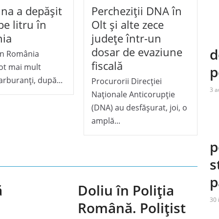
na a depășit
Percheziții DNA în
pe litru în
Olt și alte zece
ia
județe într-un
dosar de evaziune
d
din România
fiscală
tot mai mult
p
arburanți, după...
Procurorii Direcției
3 a
Naționale Anticorupție
(DNA) au desfășurat, joi, o
amplă...
p
s
p
ă
Doliu în Poliția
30 
Română. Polițist