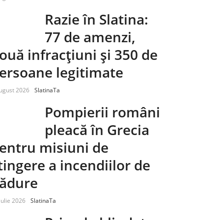
Razie în Slatina:
77 de amenzi,
ouă infracțiuni și 350 de
ersoane legitimate
ugust 2026
SlatinaTa
Pompierii români
pleacă în Grecia
entru misiuni de
tingere a incendiilor de
ădure
iulie 2026
SlatinaTa