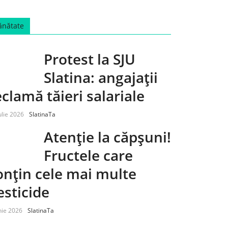
ănătate
Protest la SJU
Slatina: angajații
eclamă tăieri salariale
ulie 2026
SlatinaTa
Atenție la căpșuni!
Fructele care
onțin cele mai multe
esticide
nie 2026
SlatinaTa