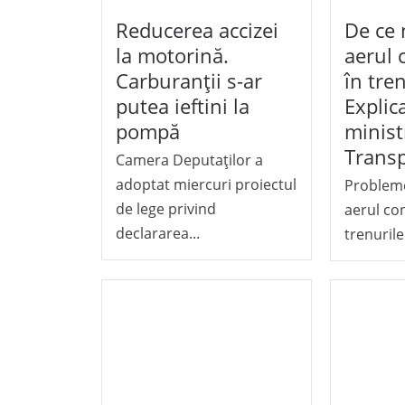
Reducerea accizei
De ce
la motorină.
aerul 
Carburanții s-ar
în tren
putea ieftini la
Explica
pompă
minist
Transp
Camera Deputaților a
adoptat miercuri proiectul
Probleme
de lege privind
aerul co
declararea...
trenurile