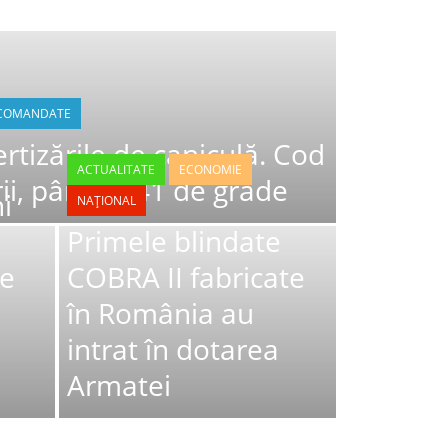
COMANDATE
tizările de caniculă. Cod
ACTUALITATE
ECONOMIE
rii, până la 41 de grade
i
NAȚIONAL
Primele blindate
de
COBRA II fabricate
în România au
intrat în dotarea
Armatei