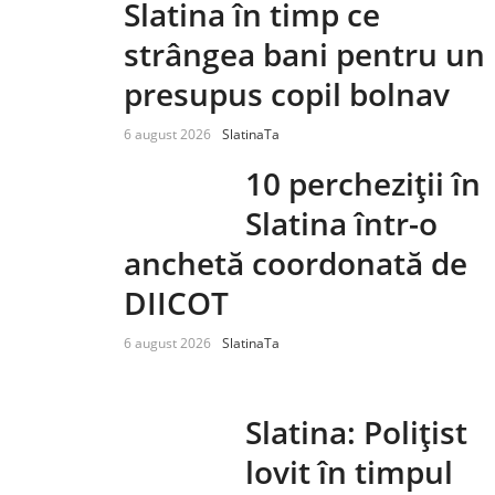
Slatina în timp ce
strângea bani pentru un
presupus copil bolnav
6 august 2026
SlatinaTa
10 percheziții în
Slatina într-o
anchetă coordonată de
DIICOT
6 august 2026
SlatinaTa
Slatina: Polițist
lovit în timpul