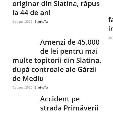
originar din Slatina, răpus
la 44 de ani
f
6 august 2026
SlatinaTa
i
30 
Amenzi de 45.000
de lei pentru mai
multe topitorii din Slatina,
după controale ale Gărzii
de Mediu
5 august 2026
SlatinaTa
Accident pe
strada Primăverii