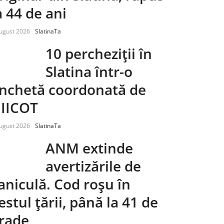
a 44 de ani
ugust 2026
SlatinaTa
10 percheziții în
Slatina într-o
nchetă coordonată de
IICOT
ugust 2026
SlatinaTa
ANM extinde
avertizările de
aniculă. Cod roșu în
estul țării, până la 41 de
rade