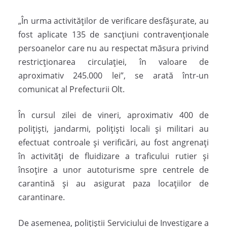
„În urma activităților de verificare desfășurate, au
fost aplicate 135 de sancțiuni contravenționale
persoanelor care nu au respectat măsura privind
restricționarea circulației, în valoare de
aproximativ 245.000 lei”, se arată într-un
comunicat al Prefecturii Olt.
În cursul zilei de vineri, aproximativ 400 de
polițiști, jandarmi, polițiști locali și militari au
efectuat controale și verificări, au fost angrenați
în activități de fluidizare a traficului rutier și
însoțire a unor autoturisme spre centrele de
carantină și au asigurat paza locațiilor de
carantinare.
De asemenea, polițiștii Serviciului de Investigare a