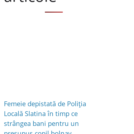
Femeie depistată de Poliția
Locală Slatina în timp ce
strângea bani pentru un
presupus copil bolnav