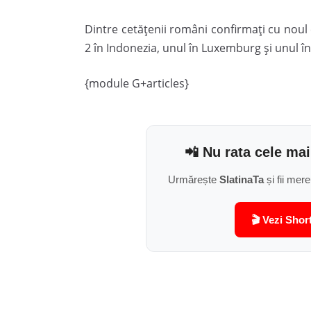
Dintre cetățenii români confirmați cu noul c
2 în Indonezia, unul în Luxemburg și unul în
{module G+articles}
📲 Nu rata cele mai
Urmărește
SlatinaTa
și fii mere
🎬 Vezi Shor