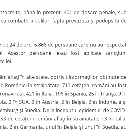
st întocmite, până în prezent, 401 de dosare penale, sub
irea combaterii bolilor, faptă prevăzută şi pedepsită de
mele de 24 de ore, 6.866 de persoane care nu au respectat
iei. Acestor persoane le-au fost aplicate sancţiuni
e lei.
i aflați în alte state, potrivit informațiilor obținute de
ale României în străinătate, 713 cetățeni români au fost
onavirus): 421 în Italia, 196 în Spania, 25 în Franța, 9 în
, 2 în SUA, 2 în Austria, 2 în Belgia, 2 în Indonezia și
uxemburg și Suedia. De la începutul epidemiei de COVID-
 de cetățeni români aflați în străinătate, 13 în Italia,
nia, 2 în Germania, unul în Belgia și unul în Suedia, au