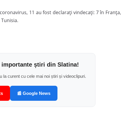
oronavirus, 11 au fost declarați vindecați: 7 în Franța,
 Tunisia.
 importante știri din Slatina!
u la curent cu cele mai noi știri și videoclipuri.
ts
📰 Google News