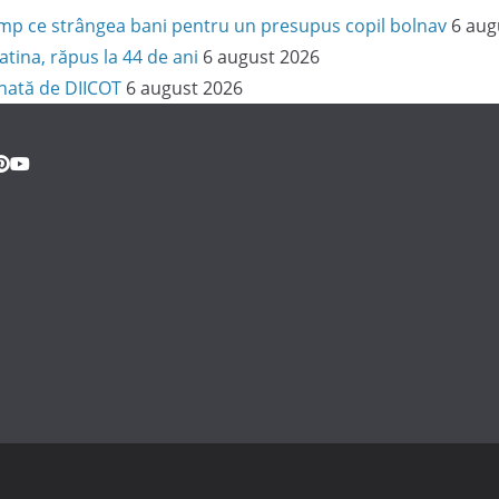
 timp ce strângea bani pentru un presupus copil bolnav
6 aug
latina, răpus la 44 de ani
6 august 2026
onată de DIICOT
6 august 2026