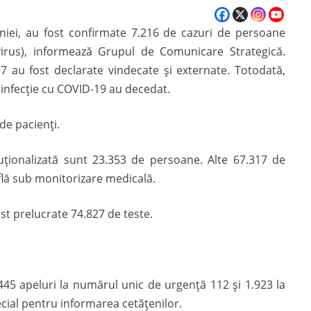
âniei, au fost confirmate 7.216 de cazuri de persoane
virus), informează Grupul de Comunicare Strategică.
7 au fost declarate vindecate și externate. Totodată,
infecție cu COVID-19 au decedat.
de pacienți.
tuționalizată sunt 23.353 de persoane. Alte 67.317 de
află sub monitorizare medicală.
ost prelucrate 74.827 de teste.
 445 apeluri la numărul unic de urgență 112 și 1.923 la
cial pentru informarea cetățenilor.