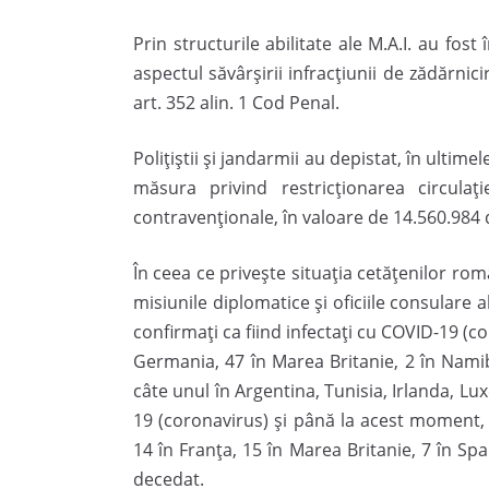
Prin structurile abilitate ale M.A.I. au fo
aspectul săvârșirii infracțiunii de zădărnic
art. 352 alin. 1 Cod Penal.
Polițiștii și jandarmii au depistat, în ulti
măsura privind restricţionarea circulaţ
contravenţionale, în valoare de 14.560.984 d
În ceea ce privește situația cetățenilor român
misiunile diplomatice și oficiile consulare 
confirmați ca fiind infectați cu COVID-19 (cor
Germania, 47 în Marea Britanie, 2 în Namibia
câte unul în Argentina, Tunisia, Irlanda, L
19 (coronavirus) și până la acest moment, 53
14 în Franța, 15 în Marea Britanie, 7 în Spa
decedat.