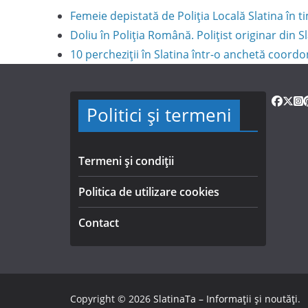
Femeie depistată de Poliția Locală Slatina în
Doliu în Poliția Română. Polițist originar din S
10 percheziții în Slatina într-o anchetă coord
Politici și termeni
Termeni și condiții
Politica de utilizare cookies
Contact
Copyright © 2026
SlatinaTa – Informații și noutăți
.