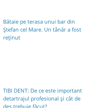
Bătaie pe terasa unui bar din
Ștefan cel Mare. Un tânăr a fost
reținut
TIBI DENT: De ce este important
detartrajul profesional și cât de
des trebuie făcut?