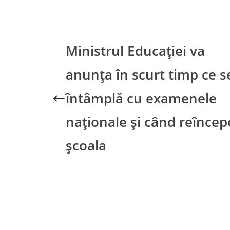
Ministrul Educației va
anunța în scurt timp ce s
întâmplă cu examenele
naționale și când reîncep
școala