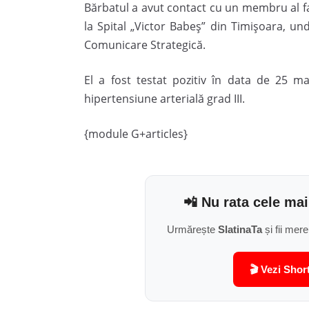
Bărbatul a avut contact cu un membru al f
la Spital „Victor Babeș” din Timișoara, un
Comunicare Strategică.
El a fost testat pozitiv în data de 25 ma
hipertensiune arterială grad III.
{module G+articles}
📲 Nu rata cele mai
Urmărește
SlatinaTa
și fii mere
🎬 Vezi Shor