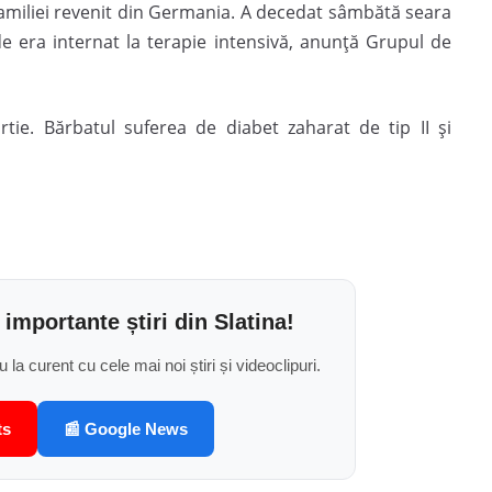
amiliei revenit din Germania. A decedat sâmbătă seara
de era internat la terapie intensivă, anunță Grupul de
rtie. Bărbatul suferea de diabet zaharat de tip II și
 importante știri din Slatina!
u la curent cu cele mai noi știri și videoclipuri.
ts
📰 Google News