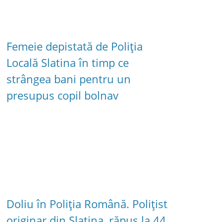
Femeie depistată de Poliția
Locală Slatina în timp ce
strângea bani pentru un
presupus copil bolnav
Doliu în Poliția Română. Polițist
originar din Slatina, răpus la 44