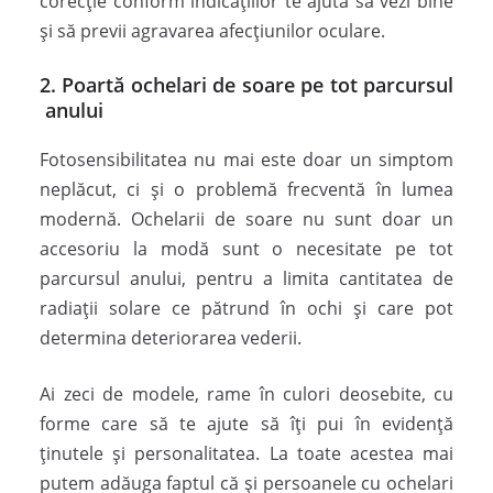
corecție conform indicațiilor te ajută să vezi bine
și să previi agravarea afecțiunilor oculare.
2. Poartă ochelari de soare pe tot parcursul
anului
Fotosensibilitatea nu mai este doar un simptom
neplăcut, ci și o problemă frecventă în lumea
modernă. Ochelarii de soare nu sunt doar un
accesoriu la modă sunt o necesitate pe tot
parcursul anului, pentru a limita cantitatea de
radiații solare ce pătrund în ochi și care pot
determina deteriorarea vederii.
Ai zeci de modele, rame în culori deosebite, cu
forme care să te ajute să îți pui în evidență
ținutele și personalitatea. La toate acestea mai
putem adăuga faptul că și persoanele cu ochelari