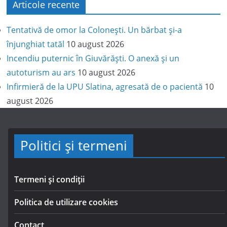
Articole recente
Tentativă de omor la Colonești. Un bărbat și-a
înjunghiat tatăl
10 august 2026
Incendiu puternic în Giuvărăști. O anexă și un
autoturism au ars
10 august 2026
Infirmieră de la UPU Slatina, agresată de o pacientă
10
august 2026
Politici și termeni
Termeni și condiții
Politica de utilizare cookies
Contact