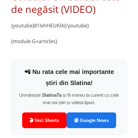
de negăsit (VIDEO)
{youtube}81IxhHEUKlA{/youtube}
{module G+articles}
📲 Nu rata cele mai importante
știri din Slatina!
Urmărește
SlatinaTa
și fii mereu la curent cu cele
mai noi știri și videoclipuri.
🎬 Vezi Shorts
📰 Google News