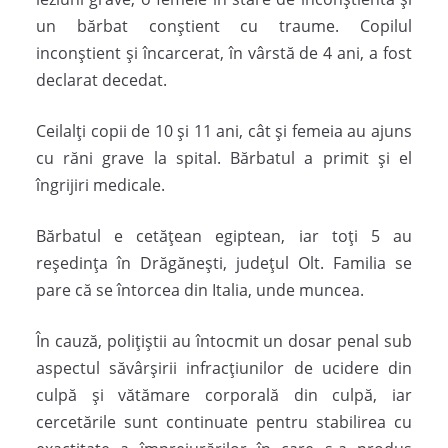
un bărbat conștient cu traume. Copilul
inconștient și încarcerat, în vârstă de 4 ani, a fost
declarat decedat.
Ceilalți copii de 10 și 11 ani, cât și femeia au ajuns
cu răni grave la spital. Bărbatul a primit și el
îngrijiri medicale.
Bărbatul e cetăţean egiptean, iar toţi 5 au
reşedinţa în Drăgăneşti, judeţul Olt. Familia se
pare că se întorcea din Italia, unde muncea.
În cauză, poliţiştii au întocmit un dosar penal sub
aspectul săvârşirii infracţiunilor de ucidere din
culpă şi vătămare corporală din culpă, iar
cercetările sunt continuate pentru stabilirea cu