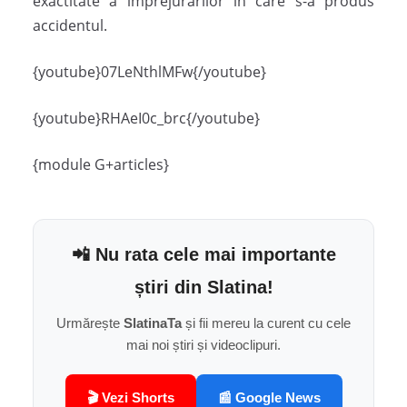
exactitate a împrejurărilor în care s-a produs
accidentul.
{youtube}07LeNthlMFw{/youtube}
{youtube}RHAeI0c_brc{/youtube}
{module G+articles}
📲 Nu rata cele mai importante
știri din Slatina!
Urmărește
SlatinaTa
și fii mereu la curent cu cele
mai noi știri și videoclipuri.
🎬 Vezi Shorts
📰 Google News