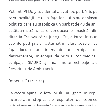
Potrivit IPJ Dolj, accidentul a avut loc pe DN 6, pe
raza localităţii Leu. La faţa locului s-au deplasat
poliţiştii care au stabilit că un bărbat de 40 de ani,
cetăţean străin, care conducea o mașină, din
direcția Craiova către judeţul Olt, a intrat într-un
cap de pod și s-a răsturnat în afara șoselei. La
fața locului au intervenit un echipaj de
descarcerare, un echipaj de prim ajutor medical,
echipajul SMURD și mai multe echipaje ale
Serviciului de Ambulanță.
{module G+articles}
Salvatorii ajunși la fața locului au găsit un copil
încarcerat în stop cardio respirator, doi copii cu
leziuni grave, o femeie în stare de inconștientă și