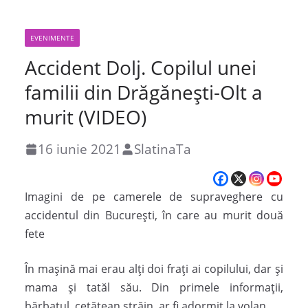
EVENIMENTE
Accident Dolj. Copilul unei
familii din Drăgăneşti-Olt a
murit (VIDEO)
16 iunie 2021
SlatinaTa
Imagini de pe camerele de supraveghere cu
accidentul din București, în care au murit două
fete
În mașină mai erau alți doi frați ai copilului, dar și
mama și tatăl său. Din primele informații,
bărbatul, cetățean străin, ar fi adormit la volan.