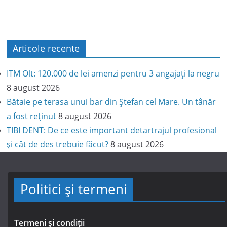
Articole recente
ITM Olt: 120.000 de lei amenzi pentru 3 angajați la negru
8 august 2026
Bătaie pe terasa unui bar din Ștefan cel Mare. Un tânăr
a fost reținut
8 august 2026
TIBI DENT: De ce este important detartrajul profesional
și cât de des trebuie făcut?
8 august 2026
Politici și termeni
Termeni și condiții