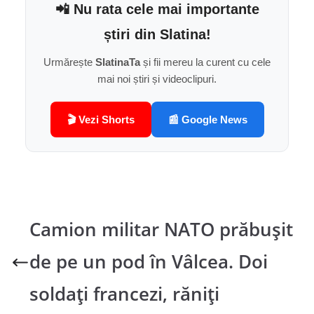
📲 Nu rata cele mai importante
știri din Slatina!
Urmărește
SlatinaTa
și fii mereu la curent cu cele
mai noi știri și videoclipuri.
🎬 Vezi Shorts
📰 Google News
Camion militar NATO prăbușit
de pe un pod în Vâlcea. Doi
soldați francezi, răniți