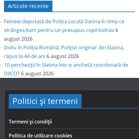
Articole recente
Femeie depistată de Poliția Locală Slatina în timp ce
strângea bani pentru un presupus copil bolnav
6
august 2026
Doliu în Poliția Română. Polițist originar din Slatina,
răpus la 44 de ani
6 august 2026
10 percheziții în Slatina într-o anchetă coordonată de
DIICOT
6 august 2026
Politici și termeni
Termeni și condiții
Politica de utilizare cookies