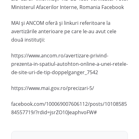
Ministerul Afacerilor Interne, Romania Facebook
MAI și ANCOM oferă și linkuri referitoare la
avertizările anterioare pe care le-au avut cele
două instituții:
https://www.ancom.ro/avertizare-privind-
prezenta-in-spatiul-autohton-online-a-unei-retele-
de-site-uri-de-tip-doppelganger_7542
https://www.mai.gov.ro/precizari-5/
facebook.com/100069007606112/posts/10108585
84557719/?rdid=jsrZO10JeaphvoFW#