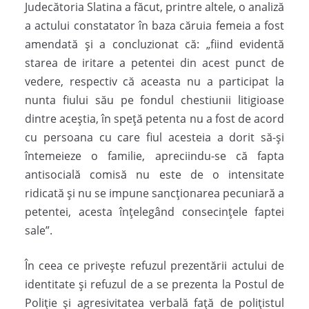
Judecătoria Slatina a făcut, printre altele, o analiză
a actului constatator în baza căruia femeia a fost
amendată şi a concluzionat că: „fiind evidentă
starea de iritare a petentei din acest punct de
vedere, respectiv că aceasta nu a participat la
nunta fiului său pe fondul chestiunii litigioase
dintre aceştia, în speţă petenta nu a fost de acord
cu persoana cu care fiul acesteia a dorit să-şi
întemeieze o familie, apreciindu-se că fapta
antisocială comisă nu este de o intensitate
ridicată şi nu se impune sancţionarea pecuniară a
petentei, acesta înţelegând consecinţele faptei
sale”.
În ceea ce priveşte refuzul prezentării actului de
identitate şi refuzul de a se prezenta la Postul de
Poliţie şi agresivitatea verbală faţă de poliţistul