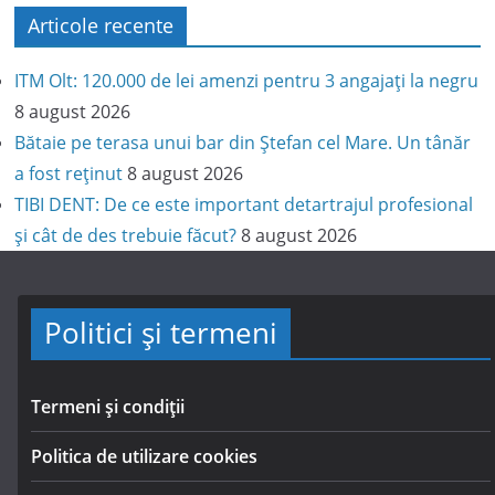
Articole recente
ITM Olt: 120.000 de lei amenzi pentru 3 angajați la negru
8 august 2026
Bătaie pe terasa unui bar din Ștefan cel Mare. Un tânăr
a fost reținut
8 august 2026
TIBI DENT: De ce este important detartrajul profesional
și cât de des trebuie făcut?
8 august 2026
Politici și termeni
Termeni și condiții
Politica de utilizare cookies