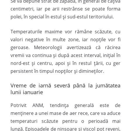
Se va depune strat de zăpadă, în general de câțiva
centimetri, iar pe arii restrânse se poate forma
polei, în special în estul și sud-estul teritoriului.
Temperaturile maxime vor rămâne scăzute, cu
valori negative în multe zone, iar nopțile vor fi
geroase. Meteorologii avertizează că răcirea
vremii va continua și după acest interval, inițial în
nord-est și centru, apoi și în restul țării, cu ger
persistent în timpul nopților și dimineților.
Vreme de iarnă severă până la jumătatea
lunii ianuarie
Potrivit ANM, tendința generală este de
menținere a unei mase de aer rece, care va aduce
temperaturi scăzute pentru o perioadă mai
lungă. Episoadele de ninsoare și viscol pot reveni,