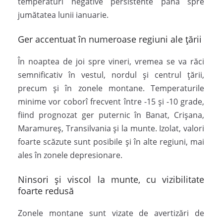
temperaturi negative persistente până spre
jumătatea lunii ianuarie.
Ger accentuat în numeroase regiuni ale țării
În noaptea de joi spre vineri, vremea se va răci
semnificativ în vestul, nordul și centrul țării,
precum și în zonele montane. Temperaturile
minime vor coborî frecvent între -15 și -10 grade,
fiind prognozat ger puternic în Banat, Crișana,
Maramureș, Transilvania și la munte. Izolat, valori
foarte scăzute sunt posibile și în alte regiuni, mai
ales în zonele depresionare.
Ninsori și viscol la munte, cu vizibilitate
foarte redusă
Zonele montane sunt vizate de avertizări de