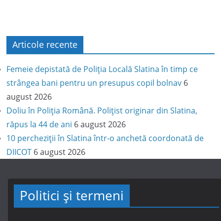
Articole recente
Femeie depistată de Poliția Locală Slatina în timp ce
strângea bani pentru un presupus copil bolnav
6
august 2026
Doliu în Poliția Română. Polițist originar din Slatina,
răpus la 44 de ani
6 august 2026
10 percheziții în Slatina într-o anchetă coordonată de
DIICOT
6 august 2026
Politici și termeni