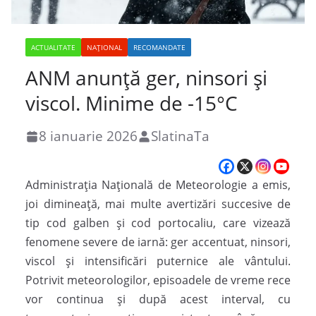
ACTUALITATE
NAȚIONAL
RECOMANDATE
ANM anunță ger, ninsori și
viscol. Minime de -15°C
8 ianuarie 2026
SlatinaTa
Administrația Națională de Meteorologie a emis,
joi dimineață, mai multe avertizări succesive de
tip cod galben și cod portocaliu, care vizează
fenomene severe de iarnă: ger accentuat, ninsori,
viscol și intensificări puternice ale vântului.
Potrivit meteorologilor, episoadele de vreme rece
vor continua și după acest interval, cu