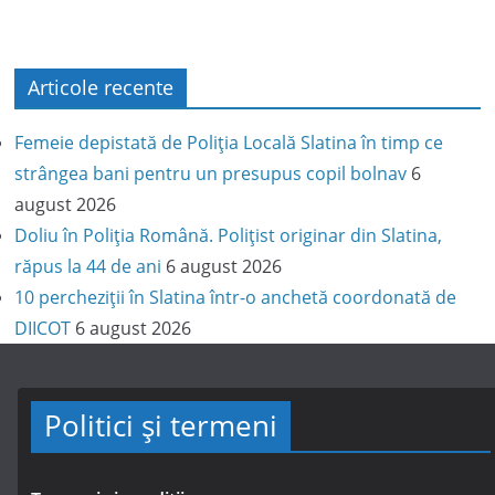
Articole recente
Femeie depistată de Poliția Locală Slatina în timp ce
strângea bani pentru un presupus copil bolnav
6
august 2026
Doliu în Poliția Română. Polițist originar din Slatina,
răpus la 44 de ani
6 august 2026
10 percheziții în Slatina într-o anchetă coordonată de
DIICOT
6 august 2026
Politici și termeni