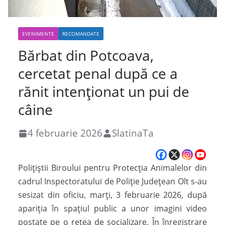
EVENIMENTE
RECOMANDATE
Bărbat din Potcoava,
cercetat penal după ce a
rănit intenționat un pui de
câine
4 februarie 2026
SlatinaTa
Polițiștii Biroului pentru Protecția Animalelor din
cadrul Inspectoratului de Poliție Județean Olt s-au
sesizat din oficiu, marți, 3 februarie 2026, după
apariția în spațiul public a unor imagini video
postate pe o rețea de socializare. În înregistrare