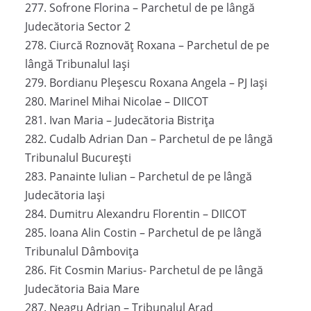
277. Sofrone Florina – Parchetul de pe lângă
Judecătoria Sector 2
278. Ciurcă Roznovăț Roxana – Parchetul de pe
lângă Tribunalul Iași
279. Bordianu Pleșescu Roxana Angela – PJ Iași
280. Marinel Mihai Nicolae – DIICOT
281. Ivan Maria – Judecătoria Bistrița
282. Cudalb Adrian Dan – Parchetul de pe lângă
Tribunalul București
283. Panainte Iulian – Parchetul de pe lângă
Judecătoria Iași
284. Dumitru Alexandru Florentin – DIICOT
285. Ioana Alin Costin – Parchetul de pe lângă
Tribunalul Dâmbovița
286. Fit Cosmin Marius- Parchetul de pe lângă
Judecătoria Baia Mare
287. Neagu Adrian – Tribunalul Arad