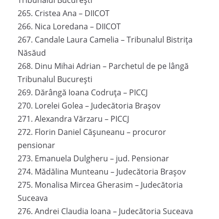
Tribunalul București
265. Cristea Ana – DIICOT
266. Nica Loredana – DIICOT
267. Candale Laura Camelia – Tribunalul Bistrița
Năsăud
268. Dinu Mihai Adrian – Parchetul de pe lângă
Tribunalul București
269. Dărângă Ioana Codruța – PICCJ
270. Lorelei Golea – Judecătoria Brașov
271. Alexandra Vărzaru – PICCJ
272. Florin Daniel Cășuneanu – procuror
pensionar
273. Emanuela Dulgheru – jud. Pensionar
274. Mădălina Munteanu – Judecătoria Brașov
275. Monalisa Mircea Gherasim – Judecătoria
Suceava
276. Andrei Claudia Ioana – Judecătoria Suceava