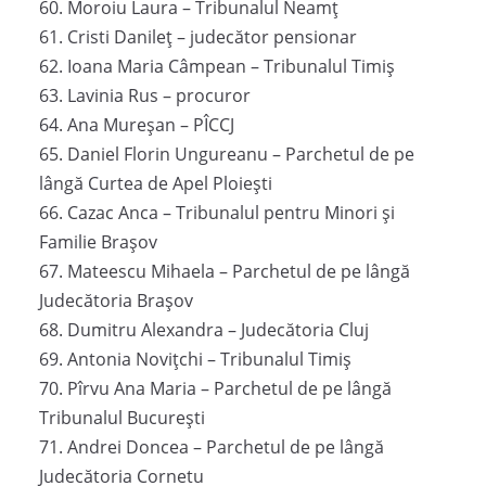
60. Moroiu Laura – Tribunalul Neamț
61. Cristi Danileț – judecător pensionar
62. Ioana Maria Câmpean – Tribunalul Timiș
63. Lavinia Rus – procuror
64. Ana Mureșan – PÎCCJ
65. Daniel Florin Ungureanu – Parchetul de pe
lângă Curtea de Apel Ploiești
66. Cazac Anca – Tribunalul pentru Minori și
Familie Brașov
67. Mateescu Mihaela – Parchetul de pe lângă
Judecătoria Brașov
68. Dumitru Alexandra – Judecătoria Cluj
69. Antonia Novițchi – Tribunalul Timiș
70. Pîrvu Ana Maria – Parchetul de pe lângă
Tribunalul București
71. Andrei Doncea – Parchetul de pe lângă
Judecătoria Cornetu