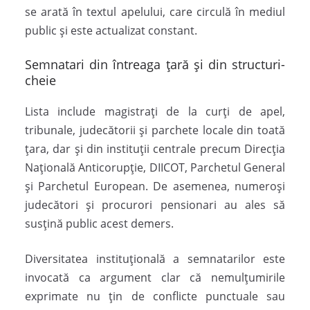
se arată în textul apelului, care circulă în mediul
public și este actualizat constant.
Semnatari din întreaga țară și din structuri-
cheie
Lista include magistrați de la curți de apel,
tribunale, judecătorii și parchete locale din toată
țara, dar și din instituții centrale precum
Direcția
Națională Anticorupție
,
DIICOT
,
Parchetul General
și
Parchetul European
. De asemenea, numeroși
judecători și procurori pensionari au ales să
susțină public acest demers.
Diversitatea instituțională a semnatarilor este
invocată ca argument clar că nemulțumirile
exprimate nu țin de conflicte punctuale sau