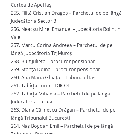
Curtea de Apel Iași
255. Filită Cristian Dragoș – Parchetul de pe lângă
Judecătoria Sector 3
256. Neacșu Mirel Emanuel – Judecătoria Bolintin
Vale
257. Marcu Corina Andreea – Parchetul de pe
lângă Judecătoria Tg Mureș
258. Bulz Julieta – procuror pensionar
259. Stanță Doina – procuror pensionar
260. Ana Maria Ghiață – Tribunalul Iași
261. Tăbîrță Lorin – DIICOT
262. Tăbîrță Mihaela – Parchetul de pe lângă
Judecătoria Tulcea
263. Diana Călinescu Drăgan – Parchetul de pe
lângă Tribunalul București
264. Naș Bogdan Emil – Parchetul de pe lângă