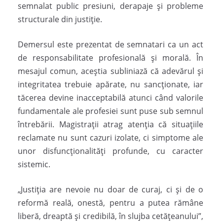
semnalat public presiuni, derapaje și probleme
structurale din justiție.
Demersul este prezentat de semnatari ca un act
de responsabilitate profesională și morală. În
mesajul comun, aceștia subliniază că adevărul și
integritatea trebuie apărate, nu sancționate, iar
tăcerea devine inacceptabilă atunci când valorile
fundamentale ale profesiei sunt puse sub semnul
întrebării. Magistrații atrag atenția că situațiile
reclamate nu sunt cazuri izolate, ci simptome ale
unor disfuncționalități profunde, cu caracter
sistemic.
„Justiția are nevoie nu doar de curaj, ci și de o
reformă reală, onestă, pentru a putea rămâne
liberă, dreaptă și credibilă, în slujba cetățeanului”,