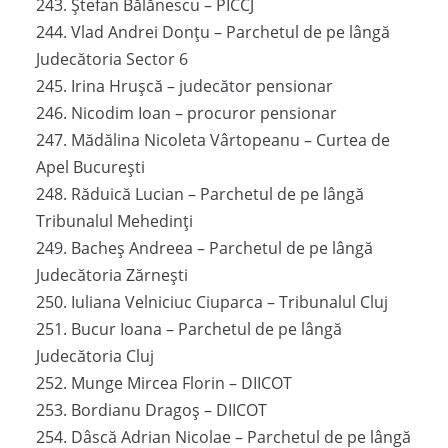
243. Ștefan Bălănescu – PICCJ
244. Vlad Andrei Donțu – Parchetul de pe lângă
Judecătoria Sector 6
245. Irina Hrușcă – judecător pensionar
246. Nicodim Ioan – procuror pensionar
247. Mădălina Nicoleta Vârtopeanu – Curtea de
Apel București
248. Răduică Lucian – Parchetul de pe lângă
Tribunalul Mehedinți
249. Bacheș Andreea – Parchetul de pe lângă
Judecătoria Zărnești
250. Iuliana Velniciuc Ciuparca – Tribunalul Cluj
251. Bucur Ioana – Parchetul de pe lângă
Judecătoria Cluj
252. Munge Mircea Florin – DIICOT
253. Bordianu Dragoș – DIICOT
254. Dâscă Adrian Nicolae – Parchetul de pe lângă