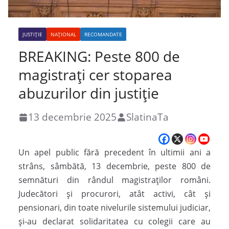
JUSTIȚIE
NAȚIONAL
RECOMANDATE
BREAKING: Peste 800 de
magistrați cer stoparea
abuzurilor din justiție
13 decembrie 2025
SlatinaTa
Un apel public fără precedent în ultimii ani a
strâns, sâmbătă, 13 decembrie, peste 800 de
semnături din rândul magistraților români.
Judecători și procurori, atât activi, cât și
pensionari, din toate nivelurile sistemului judiciar,
și-au declarat solidaritatea cu colegii care au