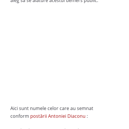
aleg să se alăture acestui demers public.
Aici sunt numele celor care au semnat
conform
postării Antoniei Diaconu
: