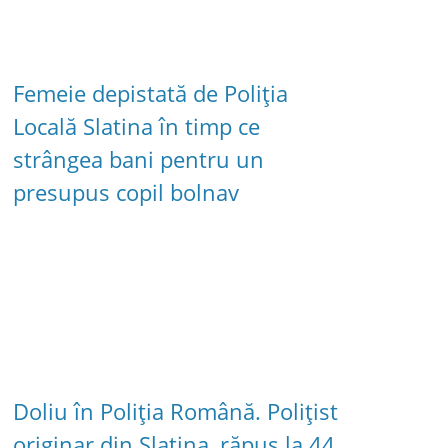
Femeie depistată de Poliția
Locală Slatina în timp ce
strângea bani pentru un
presupus copil bolnav
Doliu în Poliția Română. Polițist
originar din Slatina, răpus la 44