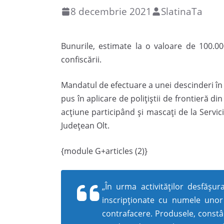
8 decembrie 2021
SlatinaTa
Bunurile, estimate la o valoare de 100.000
confiscării.
Mandatul de efectuare a unei descinderi în C
pus în aplicare de polițiștii de frontieră din
acțiune participând și mascați de la Servici
Județean Olt.
{module G+articles (2)}
„În urma activităților desfășu
inscripționate cu numele unor
contrafacere. Produsele, constân