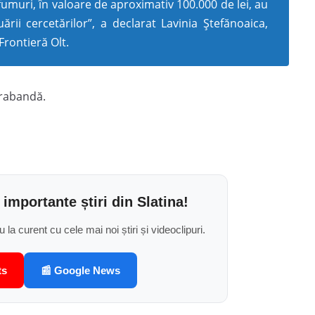
muri, în valoare de aproximativ 100.000 de lei, au
ării cercetărilor”, a declarat Lavinia Ștefănoaica,
Frontieră Olt.
trabandă.
 importante știri din Slatina!
u la curent cu cele mai noi știri și videoclipuri.
ts
📰 Google News