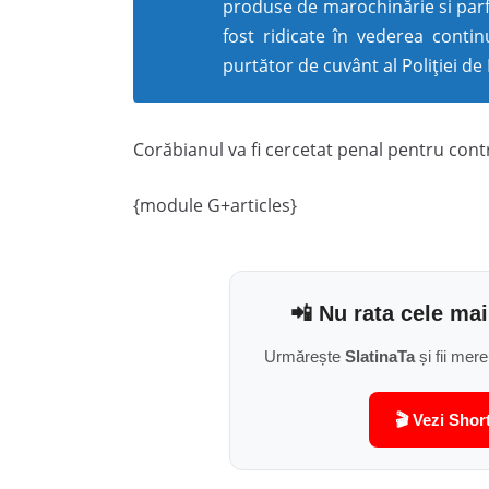
produse de marochinărie si parfu
fost ridicate în vederea continu
purtător de cuvânt al Poliției de 
Corăbianul va fi cercetat penal pentru con
{module G+articles}
📲 Nu rata cele mai
Urmărește
SlatinaTa
și fii mere
🎬 Vezi Shor