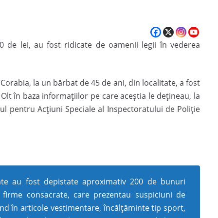
 de lei, au fost ridicate de oamenii legii în vederea
orabia, la un bărbat de 45 de ani, din localitate, a fost
 Olt în baza informațiilor pe care aceștia le dețineau, la
ul pentru Acțiuni Speciale al Inspectoratului de Poliție
rate au fost depistate aproximativ 200 de bunuri
 firme consacrate, care prezentau suspiciuni de
d în articole vestimentare, încălțăminte tip sport,