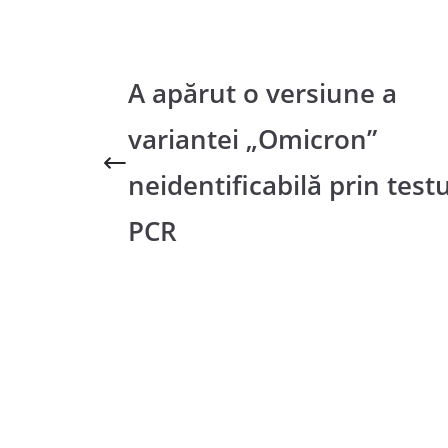
A apărut o versiune a
variantei „Omicron”
neidentificabilă prin testu
PCR