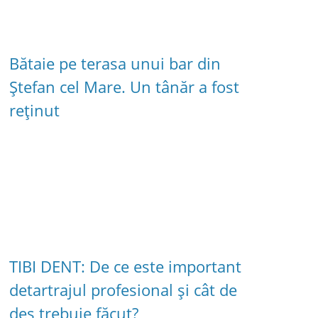
Bătaie pe terasa unui bar din
Ștefan cel Mare. Un tânăr a fost
reținut
TIBI DENT: De ce este important
detartrajul profesional și cât de
des trebuie făcut?