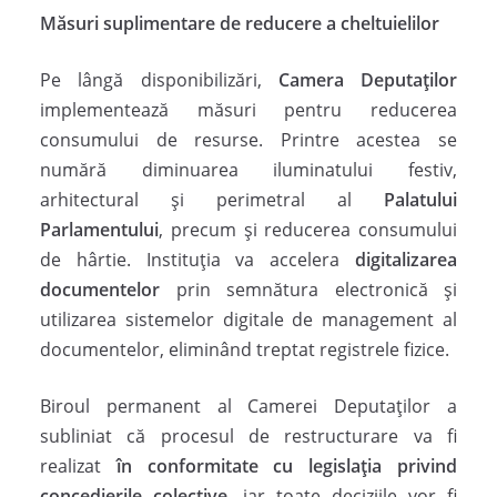
Măsuri suplimentare de reducere a cheltuielilor
Pe lângă disponibilizări,
Camera Deputaților
implementează măsuri pentru reducerea
consumului de resurse. Printre acestea se
numără diminuarea iluminatului festiv,
arhitectural și perimetral al
Palatului
Parlamentului
, precum și reducerea consumului
de hârtie. Instituția va accelera
digitalizarea
documentelor
prin semnătura electronică și
utilizarea sistemelor digitale de management al
documentelor, eliminând treptat registrele fizice.
Biroul permanent al Camerei Deputaților a
subliniat că procesul de restructurare va fi
realizat
în conformitate cu legislația privind
concedierile colective
, iar toate deciziile vor fi