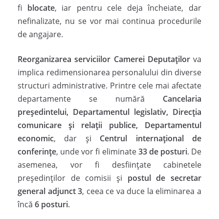
fi
blocate
, iar pentru cele deja încheiate, dar
nefinalizate, nu se vor mai continua procedurile
de angajare.
Reorganizarea serviciilor Camerei Deputaților
va
implica redimensionarea personalului din diverse
structuri administrative. Printre cele mai afectate
departamente se numără
Cancelaria
președintelui, Departamentul legislativ, Direcția
comunicare și relații publice, Departamentul
economic
, dar și
Centrul internațional de
conferințe
, unde vor fi eliminate
33 de posturi
. De
asemenea, vor fi desființate cabinetele
președinților de comisii și
postul de secretar
general adjunct 3
, ceea ce va duce la eliminarea a
încă
6 posturi
.