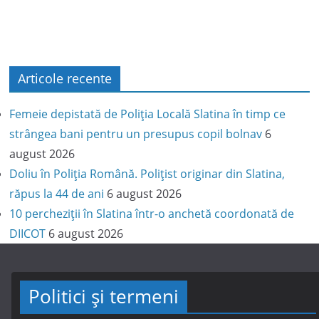
Articole recente
Femeie depistată de Poliția Locală Slatina în timp ce
strângea bani pentru un presupus copil bolnav
6
august 2026
Doliu în Poliția Română. Polițist originar din Slatina,
răpus la 44 de ani
6 august 2026
10 percheziții în Slatina într-o anchetă coordonată de
DIICOT
6 august 2026
Politici și termeni