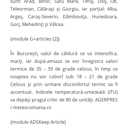
sunt: Arad, Bihor, Satu Mare, Timiş, Dolj, Olt,
Teleorman, Călăraşi şi Giurgiu, iar parţial: Alba,
Argeş, Caraş-Severin, Dâmboviţa, Hunedoara,
Gorj, Mehedinţi şi Vâlcea.
{module G+articles (2)}
În Bucureşti, valul de căldură se va intensifica,
marţi, iar după-amiaza se vor înregistra valori
termice de 35 – 39 de grade celsius, în timp ce
noaptea nu vor coborî sub 18 – 21 de grade
Celsius şi prin urmare disconfortul termic va fi
accentuat. Indicele temperatură-umezeală (ITU)
va depăşi pragul critic de 80 de unităţi. AGERPRES
/ meteoromania.ro
{module ADSKeep Article}