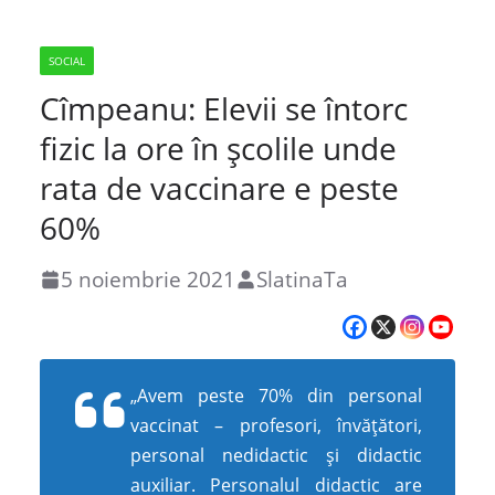
SOCIAL
Cîmpeanu: Elevii se întorc
fizic la ore în școlile unde
rata de vaccinare e peste
60%
5 noiembrie 2021
SlatinaTa
„Avem peste 70% din personal
vaccinat – profesori, învățători,
personal nedidactic și didactic
auxiliar. Personalul didactic are