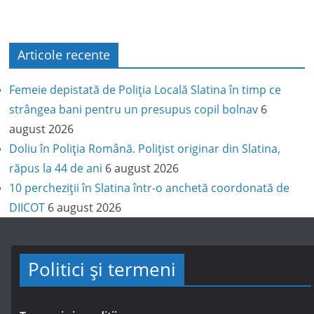
Articole recente
Femeie depistată de Poliția Locală Slatina în timp ce
strângea bani pentru un presupus copil bolnav
6
august 2026
Doliu în Poliția Română. Polițist originar din Slatina,
răpus la 44 de ani
6 august 2026
10 percheziții în Slatina într-o anchetă coordonată de
DIICOT
6 august 2026
Politici și termeni