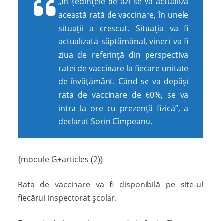
„În ședințele de azi se va actualiza
această rată de vaccinare, în unele
situații a crescut. Situația va fi
actualizată săptămânal, vineri va fi
ziua de referință din perspectiva
ratei de vaccinare la fiecare unitate
de învățământ. Când se va depăși
rata de vaccinare de 60%, se va
intra la ore cu prezență fizică”, a
declarat Sorin Cîmpeanu.
{module G+articles (2)}
Rata de vaccinare va fi disponibilă pe site-ul
fiecărui inspectorat școlar.