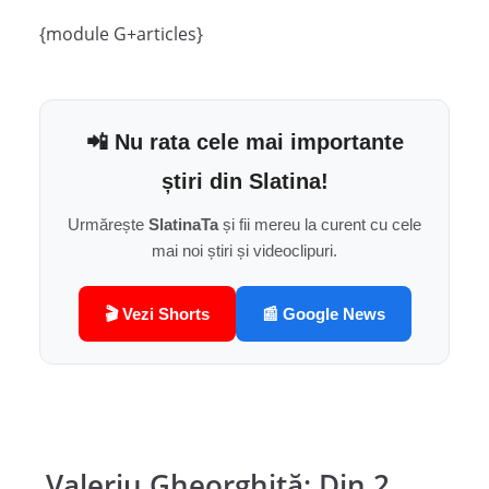
{module G+articles}
📲 Nu rata cele mai importante
știri din Slatina!
Urmărește
SlatinaTa
și fii mereu la curent cu cele
mai noi știri și videoclipuri.
🎬 Vezi Shorts
📰 Google News
Valeriu Gheorghiţă: Din 2