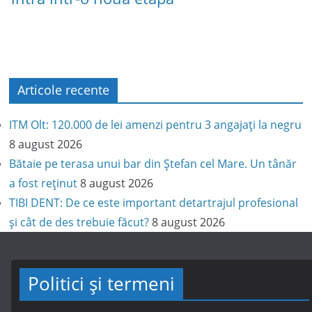
Articole recente
ITM Olt: 120.000 de lei amenzi pentru 3 angajați la negru
8 august 2026
Bătaie pe terasa unui bar din Ștefan cel Mare. Un tânăr
a fost reținut
8 august 2026
TIBI DENT: De ce este important detartrajul profesional
și cât de des trebuie făcut?
8 august 2026
Politici și termeni