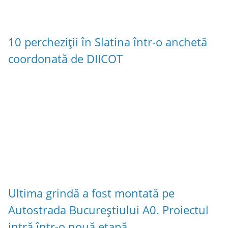
10 percheziții în Slatina într-o anchetă
coordonată de DIICOT
Ultima grindă a fost montată pe
Autostrada Bucureștiului A0. Proiectul
intră într-o nouă etapă