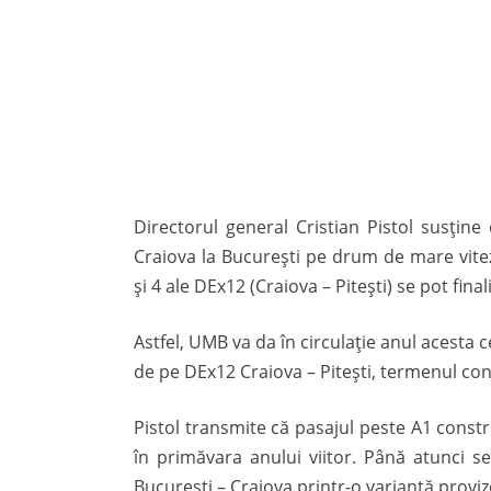
Directorul general Cristian Pistol susține
Craiova la București pe drum de mare viteză
și 4 ale DEx12 (Craiova – Pitești) se pot final
Astfel, UMB va da în circulație anul acesta 
de pe DEx12 Craiova – Pitești, termenul con
Pistol transmite că pasajul peste A1 constru
în primăvara anului viitor. Până atunci s
București – Craiova printr-o variantă proviz