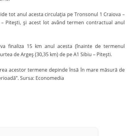
hide tot anul acesta circulația pe Tronsonul 1 Craiova –
 Pitești, și acest lot având termen contractual anul
 va finaliza 15 km anul acesta (înainte de termenul
urtea de Argeș (30,35 km) de pe A1 Sibiu – Pitești.
ctarea acestor termene depinde însă în mare măsură de
erioadă”. Sursa: Economedia