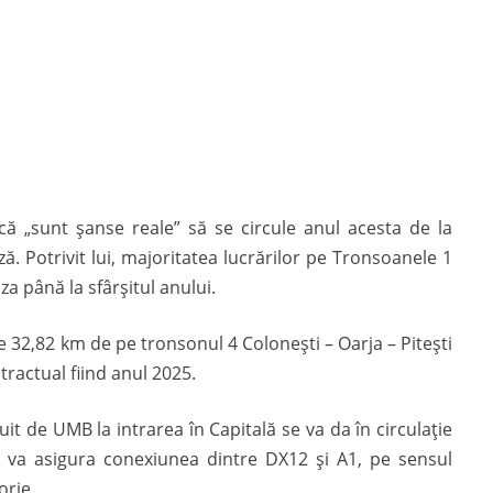
 că „sunt șanse reale” să se circule anul acesta de la
. Potrivit lui, majoritatea lucrărilor pe Tronsoanele 1
iza până la sfârșitul anului.
ce 32,82 km de pe tronsonul 4 Colonești – Oarja – Pitești
tractual fiind anul 2025.
it de UMB la intrarea în Capitală se va da în circulație
e va asigura conexiunea dintre DX12 și A1, pe sensul
orie.