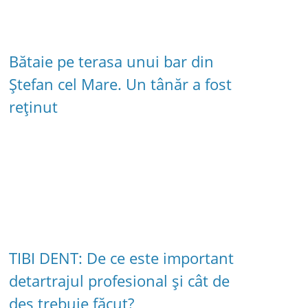
Bătaie pe terasa unui bar din
Ștefan cel Mare. Un tânăr a fost
reținut
TIBI DENT: De ce este important
detartrajul profesional și cât de
des trebuie făcut?