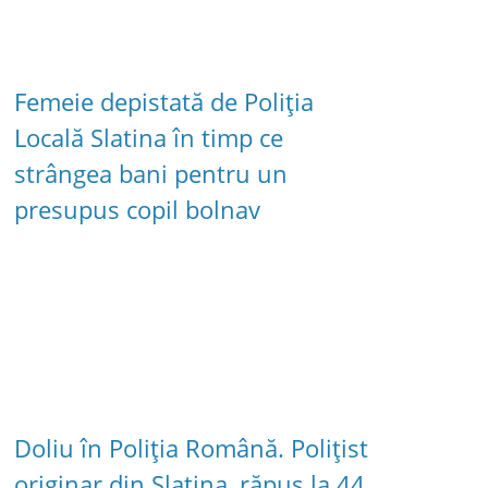
Femeie depistată de Poliția
Locală Slatina în timp ce
strângea bani pentru un
presupus copil bolnav
Doliu în Poliția Română. Polițist
originar din Slatina, răpus la 44