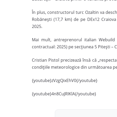
În plus, constructorul turc Ozaltin va desc
Robănești (17,7 km) de pe DEx12 Craiova –
2025.
Mai mult, antreprenorul italian Webuild
contractual: 2025) pe secțiunea 5 Pitești – C
Cristian Pistol precizează însă că „respe
condițiile meteorologice din următoarea p
{youtube}zVzgQixEhV0{/youtube}
{youtube}4n8CuJRIKlA{/youtube}