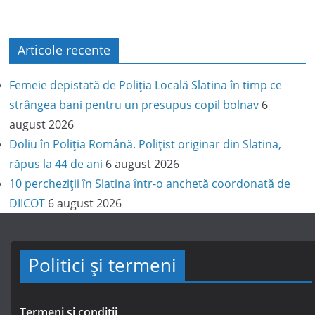
Articole recente
Femeie depistată de Poliția Locală Slatina în timp ce
strângea bani pentru un presupus copil bolnav
6
august 2026
Doliu în Poliția Română. Polițist originar din Slatina,
răpus la 44 de ani
6 august 2026
10 percheziții în Slatina într-o anchetă coordonată de
DIICOT
6 august 2026
Politici și termeni
Termeni și condiții