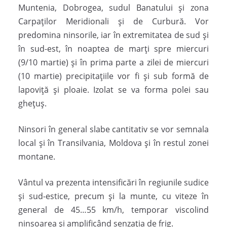
Muntenia, Dobrogea, sudul Banatului și zona
Carpaților Meridionali și de Curbură. Vor
predomina ninsorile, iar în extremitatea de sud și
în sud-est, în noaptea de marți spre miercuri
(9/10 martie) și în prima parte a zilei de miercuri
(10 martie) precipitațiile vor fi și sub formă de
lapoviță și ploaie. Izolat se va forma polei sau
ghețuș.
Ninsori în general slabe cantitativ se vor semnala
local și în Transilvania, Moldova și în restul zonei
montane.
Vântul va prezenta intensificări în regiunile sudice
și sud-estice, precum și la munte, cu viteze în
general de 45…55 km/h, temporar viscolind
ninsoarea şi amplificând senzaţia de frig.