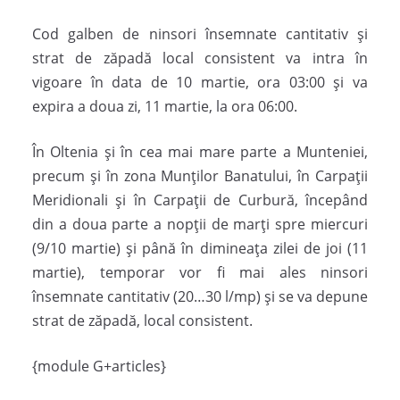
Cod galben de ninsori însemnate cantitativ și
strat de zăpadă local consistent va intra în
vigoare în data de 10 martie, ora 03:00 și va
expira a doua zi, 11 martie, la ora 06:00.
În Oltenia și în cea mai mare parte a Munteniei,
precum și în zona Munților Banatului, în Carpații
Meridionali și în Carpații de Curbură, începând
din a doua parte a nopții de marți spre miercuri
(9/10 martie) și până în dimineața zilei de joi (11
martie), temporar vor fi mai ales ninsori
însemnate cantitativ (20…30 l/mp) și se va depune
strat de zăpadă, local consistent.
{module G+articles}