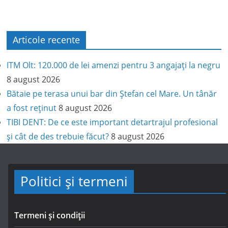
Articole recente
ITM Olt: 120.000 de lei amenzi pentru 3 angajați la negru
8 august 2026
Bătaie pe terasa unui bar din Ștefan cel Mare. Un tânăr
a fost reținut
8 august 2026
TIBI DENT: De ce este important detartrajul profesional
și cât de des trebuie făcut?
8 august 2026
Politici și termeni
Termeni și condiții