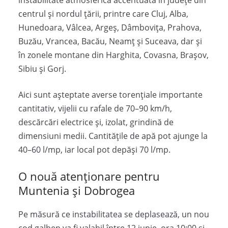
instabilitate atmosferică accentuată în județe din
centrul și nordul țării, printre care Cluj, Alba,
Hunedoara, Vâlcea, Argeș, Dâmbovița, Prahova,
Buzău, Vrancea, Bacău, Neamț și Suceava, dar și
în zonele montane din Harghita, Covasna, Brașov,
Sibiu și Gorj.
Aici sunt așteptate averse torențiale importante
cantitativ, vijelii cu rafale de 70–90 km/h,
descărcări electrice și, izolat, grindină de
dimensiuni medii. Cantitățile de apă pot ajunge la
40–60 l/mp, iar local pot depăși 70 l/mp.
O nouă atenționare pentru
Muntenia și Dobrogea
Pe măsură ce instabilitatea se deplasează, un nou