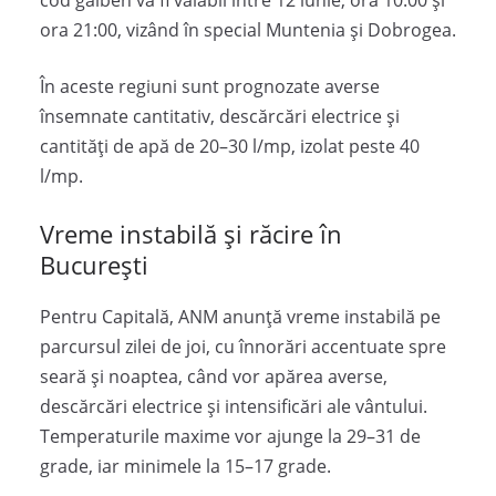
cod galben va fi valabil între 12 iunie, ora 10:00 și
ora 21:00, vizând în special Muntenia și Dobrogea.
În aceste regiuni sunt prognozate averse
însemnate cantitativ, descărcări electrice și
cantități de apă de 20–30 l/mp, izolat peste 40
l/mp.
Vreme instabilă și răcire în
București
Pentru Capitală, ANM anunță vreme instabilă pe
parcursul zilei de joi, cu înnorări accentuate spre
seară și noaptea, când vor apărea averse,
descărcări electrice și intensificări ale vântului.
Temperaturile maxime vor ajunge la 29–31 de
grade, iar minimele la 15–17 grade.