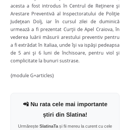
acesta a fost introdus în Centrul de Reținere și
Arestare Preventivă al Inspectoratului de Poliție
Județean Dolj, iar în cursul zilei de duminică
urmează a fi prezentat Curții de Apel Craiova, în
vederea luării măsurii arestului preventiv pentru
a fi extrădat în Italiaa, unde își va ispăși pedeapsa
de 5 ani și 6 luni de închisoare, pentru viol și
complicitate la bunuri sustrase.
{module G+articles}
📲 Nu rata cele mai importante
știri din Slatina!
Urmărește
SlatinaTa
și fii mereu la curent cu cele