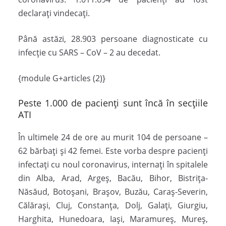
declarați vindecați.
Până astăzi, 28.903 persoane diagnosticate cu
infecție cu SARS – CoV – 2 au decedat.
{module G+articles (2)}
Peste 1.000 de pacienți sunt încă în secțiile
ATI
În ultimele 24 de ore au murit 104 de persoane –
62 bărbați și 42 femei. Este vorba despre pacienți
infectați cu noul coronavirus, internați în spitalele
din Alba, Arad, Argeș, Bacău, Bihor, Bistrița-
Năsăud, Botoșani, Brașov, Buzău, Caraș-Severin,
Călărași, Cluj, Constanța, Dolj, Galați, Giurgiu,
Harghita, Hunedoara, Iași, Maramureș, Mureș,