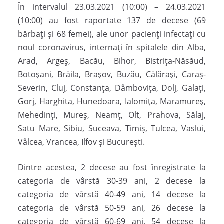
În intervalul 23.03.2021 (10:00) – 24.03.2021
(10:00) au fost raportate 137 de decese (69
bărbați și 68 femei), ale unor pacienți infectați cu
noul coronavirus, internați în spitalele din Alba,
Arad, Argeș, Bacău, Bihor, Bistrița-Năsăud,
Botoșani, Brăila, Brașov, Buzău, Călărași, Caraș-
Severin, Cluj, Constanța, Dâmbovița, Dolj, Galați,
Gorj, Harghita, Hunedoara, Ialomița, Maramureș,
Mehedinți, Mureș, Neamț, Olt, Prahova, Sălaj,
Satu Mare, Sibiu, Suceava, Timiș, Tulcea, Vaslui,
Vâlcea, Vrancea, Ilfov și București.
Dintre acestea, 2 decese au fost înregistrate la
categoria de vârstă 30-39 ani, 2 decese la
categoria de vârstă 40-49 ani, 14 decese la
categoria de vârstă 50-59 ani, 26 decese la
categoria de vârstă 60-69 ani, 54 decese la