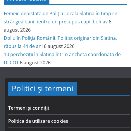
Femeie depistată de Poliția Locală Slatina în timp ce
strângea bani pentru un presupus copil bolnav
6
august 2026
Doliu în Poliția Română. Polițist originar din Slatina,
răpus la 44 de ani
6 august 2026
10 percheziții în Slatina într-o anchetă coordonată de
DIICOT
6 august 2026
Politici și termeni
Termeni și condiții
Politica de utilizare cookies