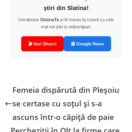
știri din Slatina!
Urmărește
SlatinaTa
și fii mereu la curent cu cele
mai noi știri și videoclipuri.
🎬 Vezi Shorts
📰 Google News
Femeia dispărută din Pleșoiu
se certase cu soțul și s-a
ascuns într-o căpiță de paie
Percheziții în Olt la firme care