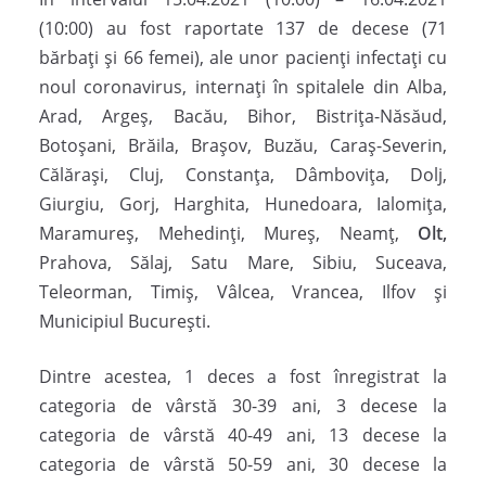
(10:00) au fost raportate 137 de decese (71
bărbați și 66 femei), ale unor pacienți infectați cu
noul coronavirus, internați în spitalele din Alba,
Arad, Argeș, Bacău, Bihor, Bistrița-Năsăud,
Botoșani, Brăila, Brașov, Buzău, Caraș-Severin,
Călărași, Cluj, Constanța, Dâmbovița, Dolj,
Giurgiu, Gorj, Harghita, Hunedoara, Ialomița,
Maramureș, Mehedinți, Mureș, Neamț,
Olt,
Prahova, Sălaj, Satu Mare, Sibiu, Suceava,
Teleorman, Timiș, Vâlcea, Vrancea, Ilfov și
Municipiul București.
Dintre acestea, 1 deces a fost înregistrat la
categoria de vârstă 30-39 ani, 3 decese la
categoria de vârstă 40-49 ani, 13 decese la
categoria de vârstă 50-59 ani, 30 decese la