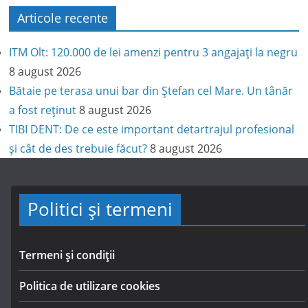
Articole recente
ITM Olt: 120.000 de lei amenzi pentru 3 angajați la negru
8 august 2026
Bătaie pe terasa unui bar din Ștefan cel Mare. Un tânăr
a fost reținut
8 august 2026
TIBI DENT: De ce este important detartrajul profesional
și cât de des trebuie făcut?
8 august 2026
Politici și termeni
Termeni și condiții
Politica de utilizare cookies