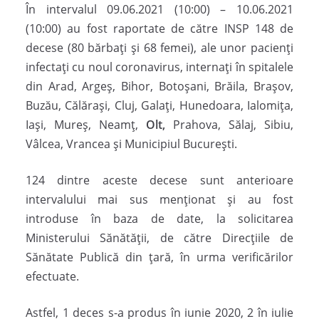
În intervalul 09.06.2021 (10:00) – 10.06.2021
(10:00) au fost raportate de către INSP 148 de
decese (80 bărbați și 68 femei), ale unor pacienți
infectați cu noul coronavirus, internați în spitalele
din Arad, Argeș, Bihor, Botoșani, Brăila, Brașov,
Buzău, Călărași, Cluj, Galați, Hunedoara, Ialomița,
Iași, Mureș, Neamț,
Olt,
Prahova, Sălaj, Sibiu,
Vâlcea, Vrancea și Municipiul București.
124 dintre aceste decese sunt anterioare
intervalului mai sus menționat și au fost
introduse în baza de date, la solicitarea
Ministerului Sănătății, de către Direcțiile de
Sănătate Publică din țară, în urma verificărilor
efectuate.
Astfel, 1 deces s-a produs în iunie 2020, 2 în iulie