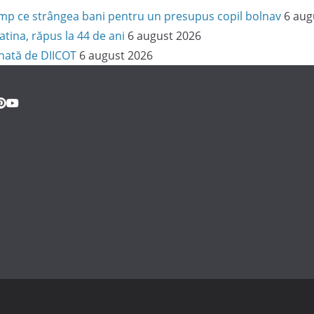
 timp ce strângea bani pentru un presupus copil bolnav
6 aug
latina, răpus la 44 de ani
6 august 2026
onată de DIICOT
6 august 2026