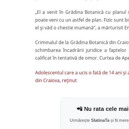
„El a venit în Grădina Botanică cu planul
poate veni cu un astfel de plan. Fizic sunt bi
el și văd o chestie inumană”, a mărturisit 
Criminalul de la Grădina Botanică din Crai
schimbarea încadrării juridice a faptelor
calificat în tentativă de omor. Curtea de Ap
Adolescentul care a ucis o fată de 14 ani și
din Craiova, reținut
📲 Nu rata cele mai
Urmărește
SlatinaTa
și fii mere