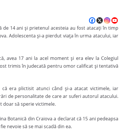
 de 14 ani şi prietenul acesteia au fost atacați în timp
va. Adolescenta și-a pierdut viața în urma atacului, iar
ă, avea 17 ani la acel moment şi era elev la Colegiul
ost trimis în judecată pentru omor calificat și tentativă
 că era plictisit atunci când și-a atacat victimele, iar
rări de personalitate de care ar suferi autorul atacului.
t doar să sperie victimele.
ina Botanică din Craiova a declarat că 15 ani pedeapsa
 fie nevoie să se mai scadă din ea.