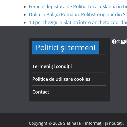
Femeie depistată de Poliția Locală Slatina în
Doliu în Poliția Română. Polițist originar din S
10 percheziții în Slatina într-o anchetă coord
Politici și termeni
Termeni și condiții
Politica de utilizare cookies
Contact
Copyright © 2026
SlatinaTa – Informații și noutăți
.