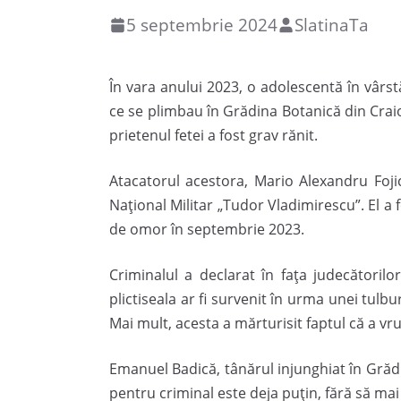
5 septembrie 2024
SlatinaTa
În vara anului 2023, o adolescentă în vârstă
ce se plimbau în Grădina Botanică din Craio
prietenul fetei a fost grav rănit.
Atacatorul acestora, Mario Alexandru Fojic
Naţional Militar „Tudor Vladimirescu”. El a f
de omor în septembrie 2023.
Criminalul a declarat în fața judecătorilor
plictiseala ar fi survenit în urma unei tulbu
Mai mult, acesta a mărturisit faptul că a vru
Emanuel Badică, tânărul injunghiat în Grăd
pentru criminal este deja puțin, fără să mai