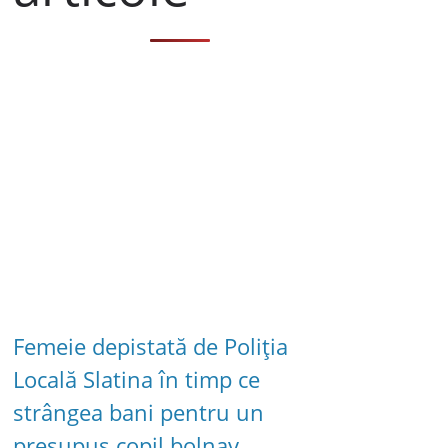
Femeie depistată de Poliția
Locală Slatina în timp ce
strângea bani pentru un
presupus copil bolnav