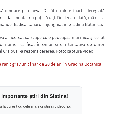
 să omoare pe cineva. Decât o minte foarte dereglată
ne, dar mental nu poți să uiți. De fiecare dată, mă uit la
Emanuel Badică, tânărul injunghiat în Grădina Botanică.
ova a încercat să scape cu o pedeapsă mai mică și cerut
 din omor calificat în omor și din tentativă de omor
el Craiova i-a respins cererea. Foto: captură video
 a rănit grav un tânăr de 20 de ani în Grădina Botanică
 importante știri din Slatina!
u la curent cu cele mai noi știri și videoclipuri.