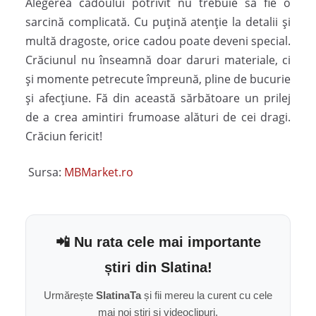
Alegerea cadoului potrivit nu trebuie să fie o
sarcină complicată. Cu puțină atenție la detalii și
multă dragoste, orice cadou poate deveni special.
Crăciunul nu înseamnă doar daruri materiale, ci
și momente petrecute împreună, pline de bucurie
și afecțiune. Fă din această sărbătoare un prilej
de a crea amintiri frumoase alături de cei dragi.
Crăciun fericit!
Sursa:
MBMarket.ro
📲 Nu rata cele mai importante
știri din Slatina!
Urmărește
SlatinaTa
și fii mereu la curent cu cele
mai noi știri și videoclipuri.