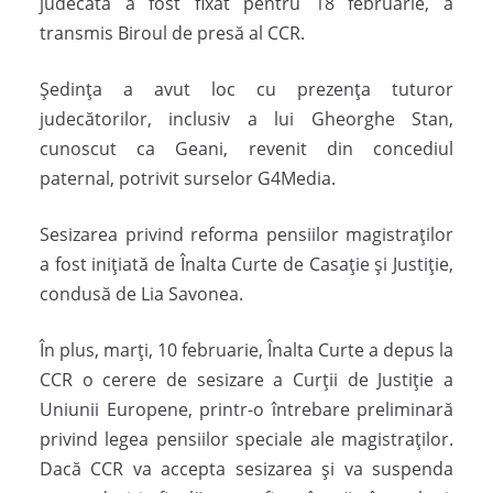
judecată a fost fixat pentru 18 februarie, a
transmis Biroul de presă al CCR.
Ședința a avut loc cu prezența tuturor
judecătorilor, inclusiv a lui Gheorghe Stan,
cunoscut ca Geani, revenit din concediul
paternal, potrivit surselor G4Media.
Sesizarea privind reforma pensiilor magistraților
a fost inițiată de Înalta Curte de Casație și Justiție,
condusă de Lia Savonea.
În plus, marți, 10 februarie, Înalta Curte a depus la
CCR o cerere de sesizare a Curții de Justiție a
Uniunii Europene, printr-o întrebare preliminară
privind legea pensiilor speciale ale magistraților.
Dacă CCR va accepta sesizarea și va suspenda