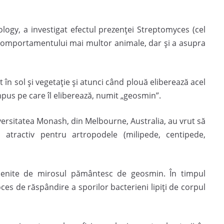
ology, a investigat efectul prezenţei Streptomyces (cel
comportamentului mai multor animale, dar şi a asupra
 în sol şi vegetaţie şi atunci când plouă eliberează acel
pus pe care îl eliberează, numit „geosmin”.
iversitatea Monash, din Melbourne, Australia, au vrut să
atractiv pentru artropodele (milipede, centipede,
emenite de mirosul pământesc de geosmin. În timpul
ces de răspândire a sporilor bacterieni lipiţi de corpul