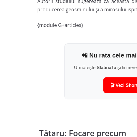
Autorii studiului sugerează că această di
producerea geosminului şi a mirosului ispit
{module G+articles}
📲 Nu rata cele mai
Urmărește
SlatinaTa
și fii mere
🎬 Vezi Shor
Tătaru: Focare precum