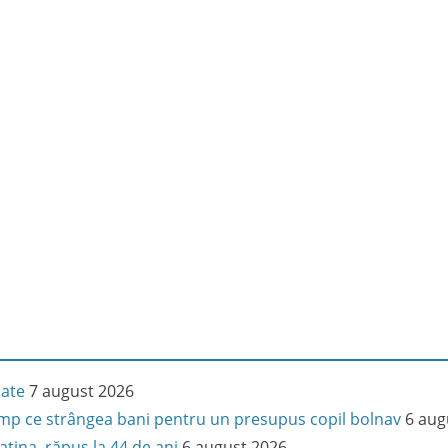
iate
7 august 2026
 timp ce strângea bani pentru un presupus copil bolnav
6 aug
latina, răpus la 44 de ani
6 august 2026