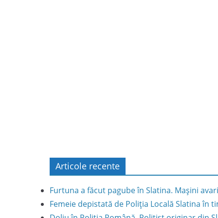
Articole recente
Furtuna a făcut pagube în Slatina. Mașini avar
Femeie depistată de Poliția Locală Slatina în
Doliu în Poliția Română. Polițist originar din S