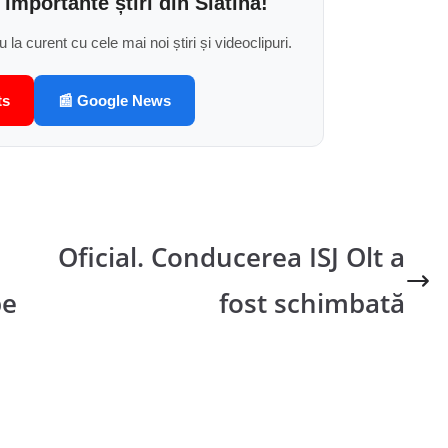
 importante știri din Slatina!
u la curent cu cele mai noi știri și videoclipuri.
ts
📰 Google News
Oficial. Conducerea ISJ Olt a
pe
fost schimbată