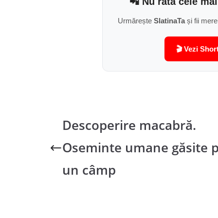
📲 Nu rata cele mai
Urmărește
SlatinaTa
și fii mere
🎬 Vezi Shor
Descoperire macabră.
Oseminte umane găsite 
un câmp