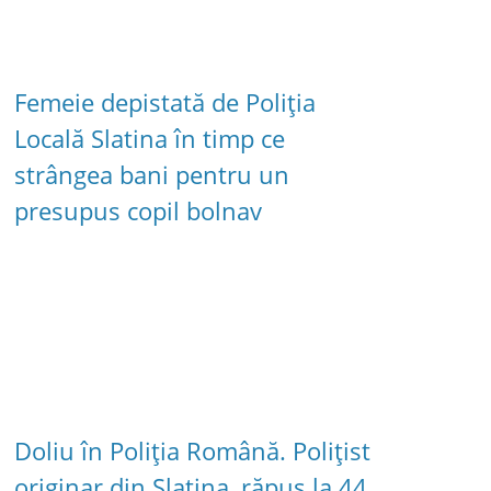
Femeie depistată de Poliția
Locală Slatina în timp ce
strângea bani pentru un
presupus copil bolnav
Doliu în Poliția Română. Polițist
originar din Slatina, răpus la 44