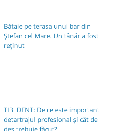
Bătaie pe terasa unui bar din
Ștefan cel Mare. Un tânăr a fost
reținut
TIBI DENT: De ce este important
detartrajul profesional și cât de
des trebuie făcut?