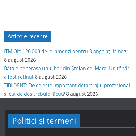
Articole recente
ITM Olt: 120.000 de lei amenzi pentru 3 angajați la negru
8 august 2026
Bătaie pe terasa unui bar din Ștefan cel Mare. Un tânăr
a fost reținut
8 august 2026
TIBI DENT: De ce este important detartrajul profesional
și cât de des trebuie făcut?
8 august 2026
Politici și termeni