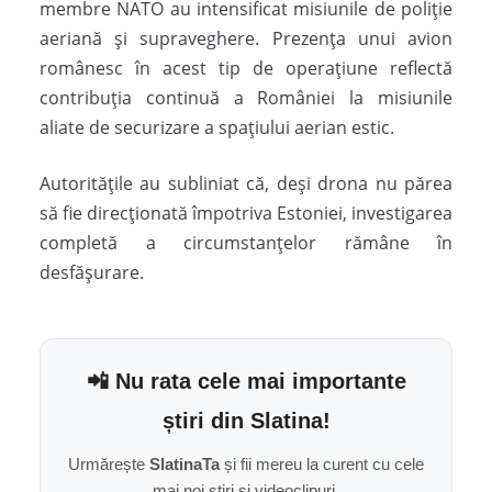
membre
NATO
au intensificat misiunile de poliție
aeriană și supraveghere. Prezența unui avion
românesc în acest tip de operațiune reflectă
contribuția continuă a României la misiunile
aliate de securizare a spațiului aerian estic.
Autoritățile au subliniat că, deși drona nu părea
să fie direcționată împotriva Estoniei, investigarea
completă a circumstanțelor rămâne în
desfășurare.
📲 Nu rata cele mai importante
știri din Slatina!
Urmărește
SlatinaTa
și fii mereu la curent cu cele
mai noi știri și videoclipuri.