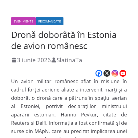
EVENIMENTE
RECOMANDATE
Dronă doborâtă în Estonia
de avion românesc
3 iunie 2026
SlatinaTa
Un avion militar românesc aflat în misiune în
cadrul forței aeriene aliate a intervenit marți și a
doborât o dronă care a pătruns în spațiul aerian
al Estoniei, potrivit declarațiilor ministrului
apărării estonian, Hanno Pevkur, citate de
Reuters
și
Delfi
. Informația a fost confirmată și de
surse din
MApN
, care au precizat implicarea unei