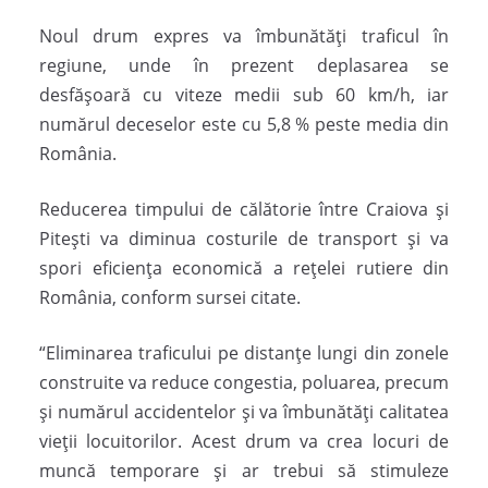
Noul drum expres va îmbunătăți traficul în
regiune, unde în prezent deplasarea se
desfășoară cu viteze medii sub 60 km/h, iar
numărul deceselor este cu 5,8 % peste media din
România.
Reducerea timpului de călătorie între Craiova și
Pitești va diminua costurile de transport și va
spori eficiența economică a rețelei rutiere din
România, conform sursei citate.
“Eliminarea traficului pe distanțe lungi din zonele
construite va reduce congestia, poluarea, precum
și numărul accidentelor și va îmbunătăți calitatea
vieții locuitorilor. Acest drum va crea locuri de
muncă temporare și ar trebui să stimuleze