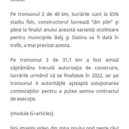
Pe tronsonul 2 de 40 km, lucrările sunt la 65%
stadiu fizic, constructorul lucrează “din plin” și
până la finalul anului această variantă ocolitoare
pentru municipiile Balș și Slatina va fi dată în
trafic, a mai precizat acesta.
Pe tronsonul 3 de 31,7 km a fost emisă
săptămâna trecută autorizația de construire,
lucrările urmând să se finalizeze în 2022, iar pe
tronsonul 4 autoritățile așteaptă soluționarea
contestațiilor pentru a putea semna contractul
de execuție.
{module G+articles}
Noi imagini video din zona noului pod peste râul