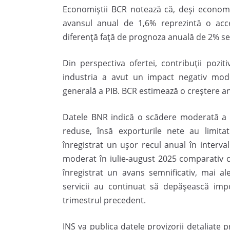
Economiștii BCR notează că, deși economia
avansul anual de 1,6% reprezintă o acc
diferență față de prognoza anuală de 2% se 
Din perspectiva ofertei, contribuții pozit
industria a avut un impact negativ mode
generală a PIB. BCR estimează o creștere an
Datele BNR indică o scădere moderată a cer
reduse, însă exporturile nete au limita
înregistrat un ușor recul anual în interval
moderat în iulie-august 2025 comparativ cu
înregistrat un avans semnificativ, mai al
servicii au continuat să depășească impo
trimestrul precedent.
INS va publica datele provizorii detaliate 