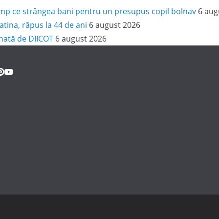
 timp ce strângea bani pentru un presupus copil bolnav
6 aug
latina, răpus la 44 de ani
6 august 2026
onată de DIICOT
6 august 2026