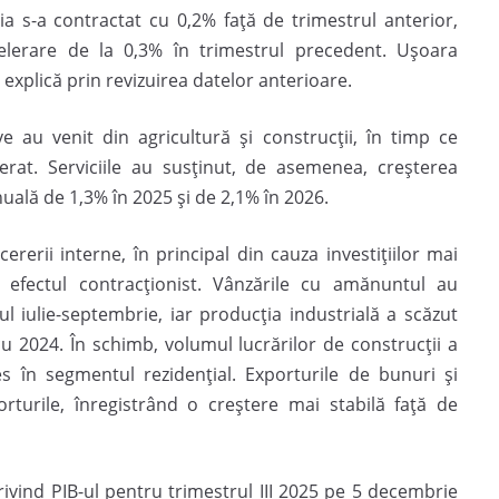
 s-a contractat cu 0,2% față de trimestrul anterior,
elerare de la 0,3% în trimestrul precedent. Ușoara
explică prin revizuirea datelor anterioare.
ive au venit din agricultură și construcții, în timp ce
rat. Serviciile au susținut, de asemenea, creșterea
uală de 1,3% în 2025 și de 2,1% în 2026.
erii interne, în principal din cauza investițiilor mai
t efectul contracționist. Vânzările cu amănuntul au
ul iulie-septembrie, iar producția industrială a scăzut
 2024. În schimb, volumul lucrărilor de construcții a
es în segmentul rezidențial. Exporturile de bunuri și
rturile, înregistrând o creștere mai stabilă față de
privind PIB-ul pentru trimestrul III 2025 pe 5 decembrie