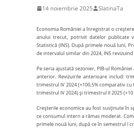
14 noiembrie 2025
SlatinaTa
Economia României a înregistrat o creștere
anului trecut, potrivit datelor publicate 
Statistică (INS). După primele nouă luni, 
de intervalul similar din 2024, INS revizuin
Pe seria ajustată sezonier, PIB-ul României a
anterior. Revizuirile anterioare includ: tr
trimestrul IV 2024 (+100,5% comparativ cu t
trimestrul IV 2024) și trimestrul II 2025 (+1
Creșterile economice au fost susținute în sp
ce consumul intern a rămas moderat. Comer
primele nouă luni, după ce în semestrul I c