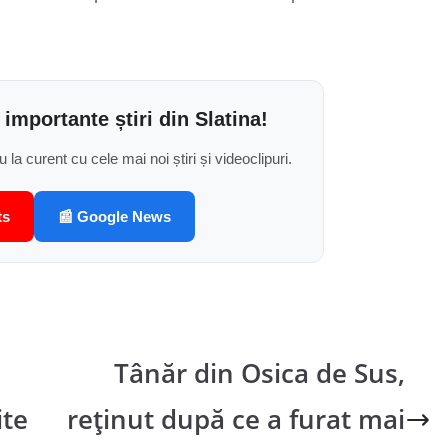
 importante știri din Slatina!
u la curent cu cele mai noi știri și videoclipuri.
ts
📰 Google News
Tânăr din Osica de Sus,
ite
reținut după ce a furat mai