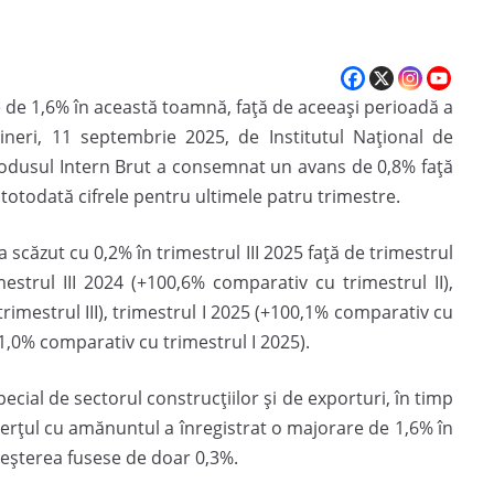
 de 1,6% în această toamnă, față de aceeași perioadă a
vineri, 11 septembrie 2025, de Institutul Național de
Produsul Intern Brut a consemnat un avans de 0,8% față
d totodată cifrele pentru ultimele patru trimestre.
 scăzut cu 0,2% în trimestrul III 2025 față de trimestrul
imestrul III 2024 (+100,6% comparativ cu trimestrul II),
rimestrul III), trimestrul I 2025 (+100,1% comparativ cu
01,0% comparativ cu trimestrul I 2025).
ecial de sectorul construcțiilor și de exporturi, în timp
țul cu amănuntul a înregistrat o majorare de 1,6% în
reșterea fusese de doar 0,3%.