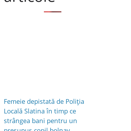
Femeie depistată de Poliția
Locală Slatina în timp ce
strângea bani pentru un
presupus copil bolnav