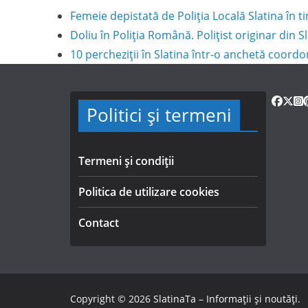
Femeie depistată de Poliția Locală Slatina în
Doliu în Poliția Română. Polițist originar din S
10 percheziții în Slatina într-o anchetă coord
Politici și termeni
Termeni și condiții
Politica de utilizare cookies
Contact
Copyright © 2026
SlatinaTa – Informații și noutăți
.