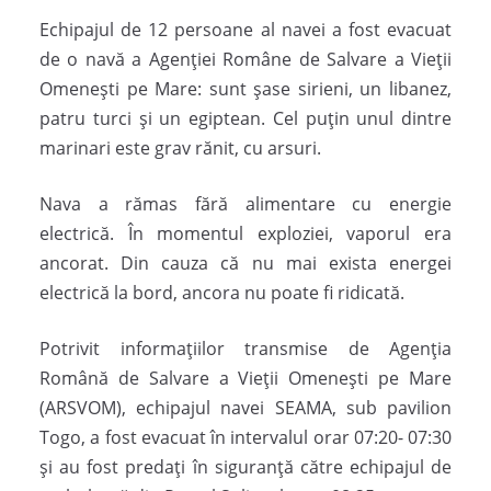
Echipajul de 12 persoane al navei a fost evacuat
de o navă a Agenției Române de Salvare a Vieții
Omenești pe Mare: sunt șase sirieni, un libanez,
patru turci și un egiptean. Cel puțin unul dintre
marinari este grav rănit, cu arsuri.
Nava a rămas fără alimentare cu energie
electrică. În momentul exploziei, vaporul era
ancorat. Din cauza că nu mai exista energei
electrică la bord, ancora nu poate fi ridicată.
Potrivit informațiilor transmise de Agenția
Română de Salvare a Vieții Omenești pe Mare
(ARSVOM), echipajul navei SEAMA, sub pavilion
Togo, a fost evacuat în intervalul orar 07:20- 07:30
și au fost predați în siguranță către echipajul de