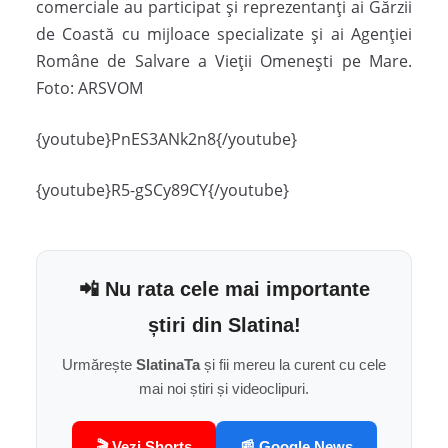
comerciale au participat şi reprezentanţi ai Gărzii
de Coastă cu mijloace specializate şi ai Agenţiei
Române de Salvare a Vieţii Omeneşti pe Mare.
Foto: ARSVOM
{youtube}PnES3ANk2n8{/youtube}
{youtube}R5-gSCy89CY{/youtube}
📲 Nu rata cele mai importante
știri din Slatina!
Urmărește
SlatinaTa
și fii mereu la curent cu cele
mai noi știri și videoclipuri.
🎬 Vezi Shorts
📰 Google News