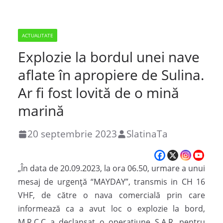
ACTUALITATE
Explozie la bordul unei nave
aflate în apropiere de Sulina.
Ar fi fost lovită de o mină
marină
20 septembrie 2023
SlatinaTa
„În data de 20.09.2023, la ora 06.50, urmare a unui
mesaj de urgență “MAYDAY”, transmis in CH 16
VHF, de către o nava comercială prin care
informează ca a avut loc o explozie la bord,
M.R.C.C a declanșat o operațiune S.A.R. pentru