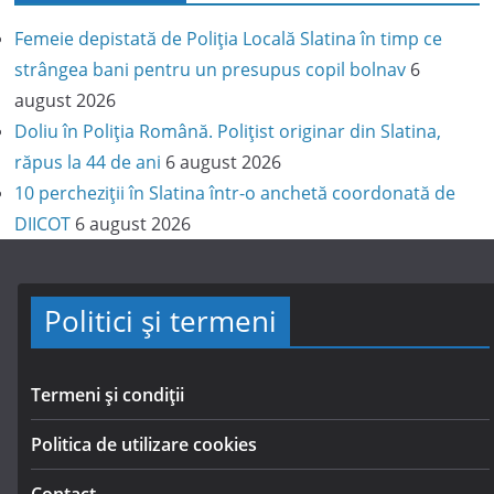
Femeie depistată de Poliția Locală Slatina în timp ce
strângea bani pentru un presupus copil bolnav
6
august 2026
Doliu în Poliția Română. Polițist originar din Slatina,
răpus la 44 de ani
6 august 2026
10 percheziții în Slatina într-o anchetă coordonată de
DIICOT
6 august 2026
Politici și termeni
Termeni și condiții
Politica de utilizare cookies
Contact