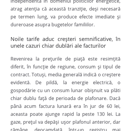
independentă în domeniul politicilor energetice,
atrag atenția că această tranziție, deși necesară
pe termen lung, va produce efecte imediate și
dureroase asupra bugetelor familiilor.
Noile tarife aduc creșteri semnificative, în
unele cazuri chiar dublări ale facturilor
Revenirea la prețurile de piață este resimțită
diferit, în funcție de regiune, consum și tipul de
contract. Totuși, media generală indică o creștere
evidentă. De pildă, la energie electrică, o
gospodărie cu un consum lunar obișnuit va plăti
chiar dublu față de perioada de plafonare. Dacă
până acum factura lunară era în jur de 60 lei,
aceasta poate ajunge rapid la peste 130 lei. La
gaze, prețul va depăși ușor plafonul anterior, dar
rămâne, deocamdată, într-un registru mai