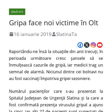
SĂNĂTATE
Gripa face noi victime în Olt
16 ianuarie 2019
SlatinaTa
Raportându-ne însă la situaţiile din anii trecuţi, în
perioada următoare cresc şansele să se
înmulţească cazurile de gripă, iar medicii trag un
semnal de alarmă. Niciunul dintre cei bolnavi nu
au fost vaccinaţi împotriva gripei sezoniere.
Numărul pacienţilor care s-au prezentat la
Spitalul Judeţean de Urgenţă Slatina şi la care a
fost confirmată prezenţa virusului gripal a ajuns
la cinci, iar alţi 27 de pacienți sunt supectați de