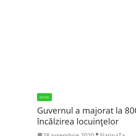
SOCIAL
Guvernul a majorat la 800
încălzirea locuințelor
28 noiembrie 2020
SlatinaTa