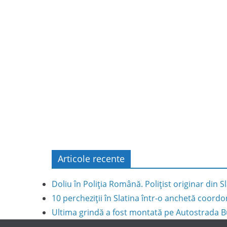
Articole recente
Doliu în Poliția Română. Polițist originar din S
10 percheziții în Slatina într-o anchetă coord
Ultima grindă a fost montată pe Autostrada Bu