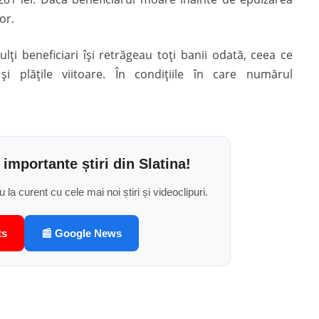
or.
lți beneficiari își retrăgeau toți banii odată, ceea ce
și plățile viitoare. În condițiile în care numărul
 importante știri din Slatina!
u la curent cu cele mai noi știri și videoclipuri.
ts
📰 Google News