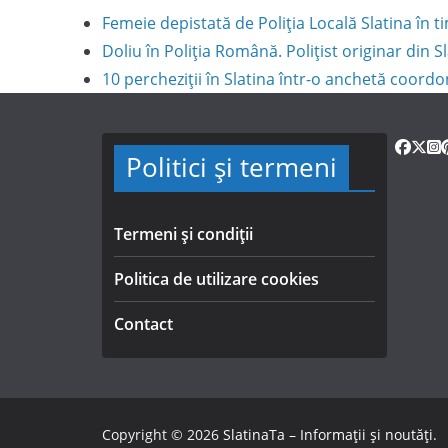
Femeie depistată de Poliția Locală Slatina în
Doliu în Poliția Română. Polițist originar din S
10 percheziții în Slatina într-o anchetă coord
Politici și termeni
Termeni și condiții
Politica de utilizare cookies
Contact
Copyright © 2026
SlatinaTa – Informații și noutăți
.