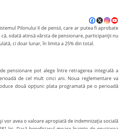
temul Pilonului II de pensii, care ar putea fi aprobate
e că, odată atinsă vârsta de pensionare, participanții nu
tă, ci doar lunar, în limita a 25% din total.
ta de pensionare pot alege între retragerea integrală a
perioadă de cel mult cinci ani. Noua reglementare va
ntroduce două opțiuni: plata programată pe o perioadă
xe și vor avea o valoare apropiată de indemnizația socială
281 lei. Dacă beneficiarul moare înainte de epuizarea