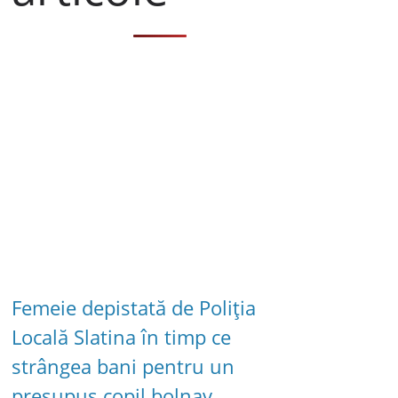
Femeie depistată de Poliția
Locală Slatina în timp ce
strângea bani pentru un
presupus copil bolnav