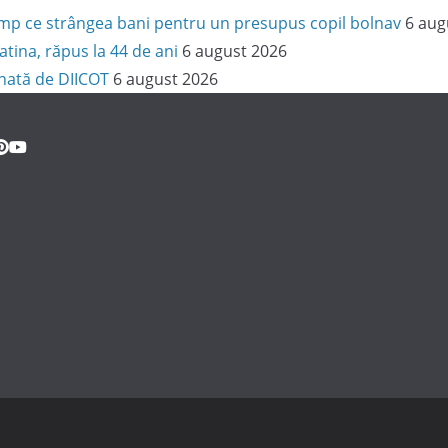
 timp ce strângea bani pentru un presupus copil bolnav
6 aug
latina, răpus la 44 de ani
6 august 2026
onată de DIICOT
6 august 2026