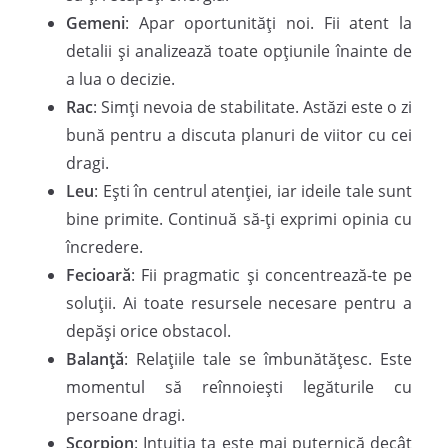
Gemeni
: Apar oportunități noi. Fii atent la
detalii și analizează toate opțiunile înainte de
a lua o decizie.
Rac
: Simți nevoia de stabilitate. Astăzi este o zi
bună pentru a discuta planuri de viitor cu cei
dragi.
Leu
: Ești în centrul atenției, iar ideile tale sunt
bine primite. Continuă să-ți exprimi opinia cu
încredere.
Fecioară
: Fii pragmatic și concentrează-te pe
soluții. Ai toate resursele necesare pentru a
depăși orice obstacol.
Balanță
: Relațiile tale se îmbunătățesc. Este
momentul să reînnoiești legăturile cu
persoane dragi.
Scorpion
: Intuiția ta este mai puternică decât