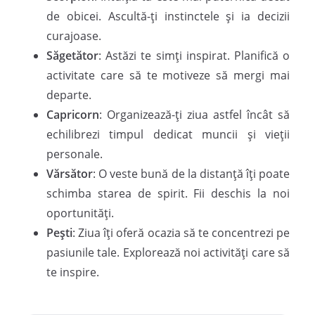
de obicei. Ascultă-ți instinctele și ia decizii
curajoase.
Săgetător
: Astăzi te simți inspirat. Planifică o
activitate care să te motiveze să mergi mai
departe.
Capricorn
: Organizează-ți ziua astfel încât să
echilibrezi timpul dedicat muncii și vieții
personale.
Vărsător
: O veste bună de la distanță îți poate
schimba starea de spirit. Fii deschis la noi
oportunități.
Pești
: Ziua îți oferă ocazia să te concentrezi pe
pasiunile tale. Explorează noi activități care să
te inspire.