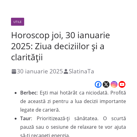
UTILE
Horoscop joi, 30 ianuarie
2025: Ziua deciziilor și a
clarității
30 ianuarie 2025
SlatinaTa
Berbec
: Ești mai hotărât ca niciodată. Profită
de această zi pentru a lua decizii importante
legate de carieră.
Taur
: Prioritizează-ți sănătatea. O scurtă
pauză sau o sesiune de relaxare te vor ajuta
să-ți recapeți energia.