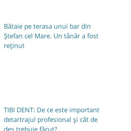
Bătaie pe terasa unui bar din
Ștefan cel Mare. Un tânăr a fost
reținut
TIBI DENT: De ce este important
detartrajul profesional și cât de
des trebuie făcut?