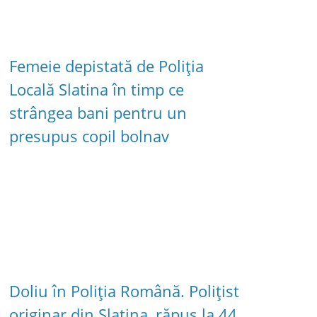
Femeie depistată de Poliția
Locală Slatina în timp ce
strângea bani pentru un
presupus copil bolnav
Doliu în Poliția Română. Polițist
originar din Slatina, răpus la 44