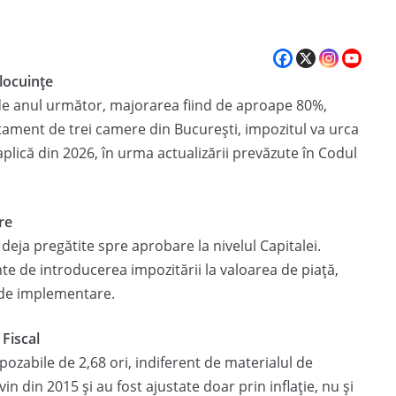
 locuințe
 de anul următor, majorarea fiind de aproape 80%,
rtament de trei camere din București, impozitul va urca
e aplică din 2026, în urma actualizării prevăzute în Codul
re
deja pregătite spre aprobare la nivelul Capitalei.
e de introducerea impozitării la valoarea de piață,
 de implementare.
 Fiscal
ozabile de 2,68 ori, indiferent de materialul de
vin din 2015 și au fost ajustate doar prin inflație, nu și