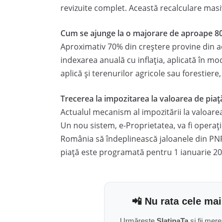
revizuite complet. Această recalculare masi
Cum se ajunge la o majorare de aproape 
Aproximativ 70% din creștere provine din ac
indexarea anuală cu inflația, aplicată în m
aplică și terenurilor agricole sau forestiere
Trecerea la impozitarea la valoarea de piaț
Actualul mecanism al impozitării la valoarea
Un nou sistem, e-Proprietatea, va fi operaț
România să îndeplinească jaloanele din PNR
piață este programată pentru 1 ianuarie 20
📲 Nu rata cele mai
Urmărește
SlatinaTa
și fii mere