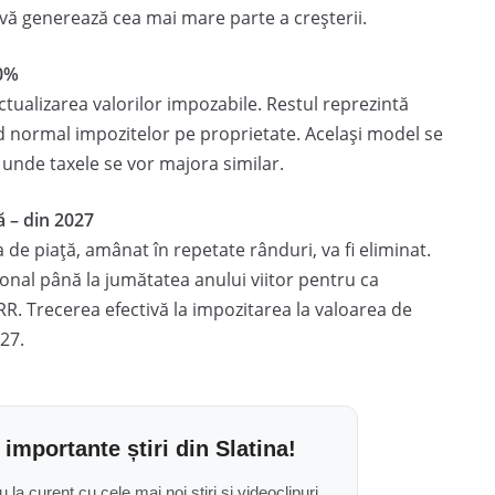
vă generează cea mai mare parte a creșterii.
80%
tualizarea valorilor impozabile. Restul reprezintă
od normal impozitelor pe proprietate. Același model se
, unde taxele se vor majora similar.
ă – din 2027
 de piață, amânat în repetate rânduri, va fi eliminat.
ional până la jumătatea anului viitor pentru ca
R. Trecerea efectivă la impozitarea la valoarea de
27.
 importante știri din Slatina!
u la curent cu cele mai noi știri și videoclipuri.