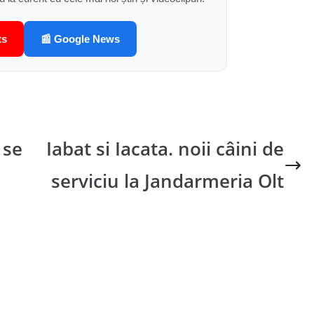
ts
📰 Google News
 se
Iabat si Iacata. noii câini de
serviciu la Jandarmeria Olt