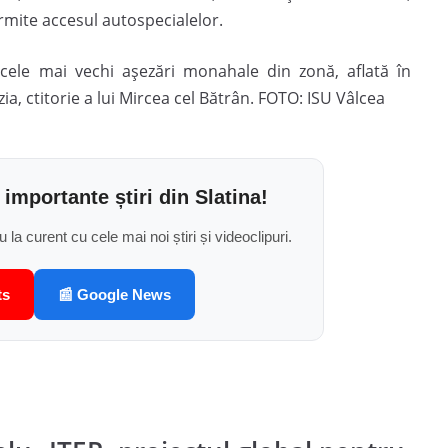
rmite accesul autospecialelor.
cele mai vechi așezări monahale din zonă, aflată în
ia, ctitorie a lui Mircea cel Bătrân. FOTO: ISU Vâlcea
 importante știri din Slatina!
u la curent cu cele mai noi știri și videoclipuri.
ts
📰 Google News