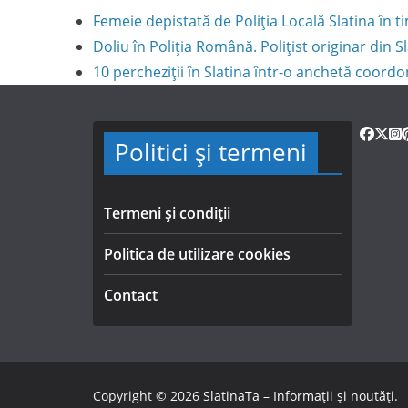
Femeie depistată de Poliția Locală Slatina în
Doliu în Poliția Română. Polițist originar din S
10 percheziții în Slatina într-o anchetă coord
Politici și termeni
Termeni și condiții
Politica de utilizare cookies
Contact
Copyright © 2026
SlatinaTa – Informații și noutăți
.