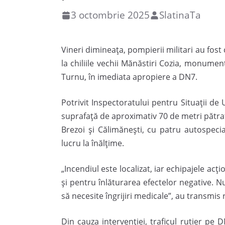
3 octombrie 2025
SlatinaTa
Vineri dimineața, pompierii militari au fost
la chiliile vechii Mănăstiri Cozia, monumen
Turnu, în imediata apropiere a DN7.
Potrivit Inspectoratului pentru Situații de 
suprafață de aproximativ 70 de metri pătraț
Brezoi și Călimănești, cu patru autospeci
lucru la înălțime.
„Incendiul este localizat, iar echipajele ac
și pentru înlăturarea efectelor negative. N
să necesite îngrijiri medicale”, au transmis 
Din cauza intervenției, traficul rutier pe 