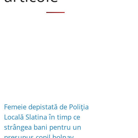
Femeie depistată de Poliția
Locală Slatina în timp ce
strângea bani pentru un
presupus copil bolnav