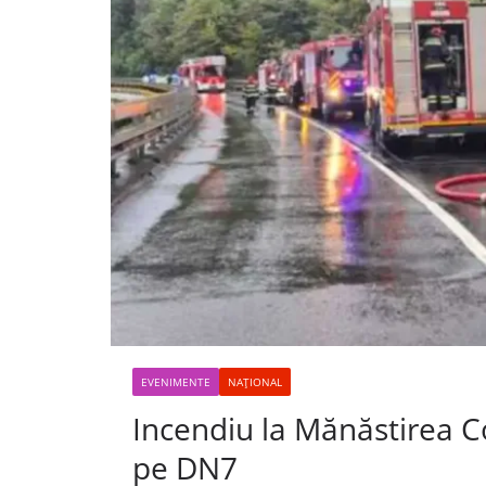
EVENIMENTE
NAȚIONAL
Incendiu la Mănăstirea Co
pe DN7