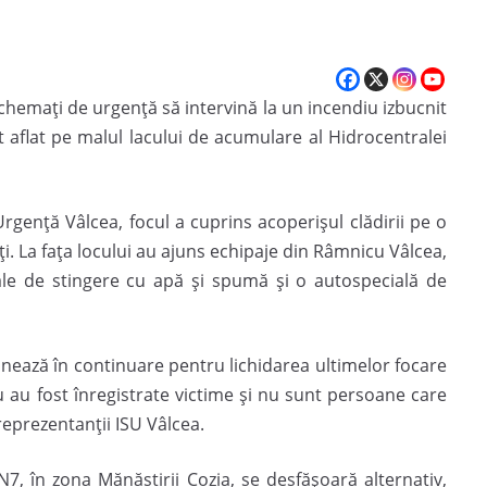
 chemați de urgență să intervină la un incendiu izbucnit
t aflat pe malul lacului de acumulare al Hidrocentralei
Urgență Vâlcea, focul a cuprins acoperișul clădirii pe o
i. La fața locului au ajuns echipaje din Râmnicu Vâlcea,
ale de stingere cu apă și spumă și o autospecială de
ționează în continuare pentru lichidarea ultimelor focare
u au fost înregistrate victime și nu sunt persoane care
reprezentanții ISU Vâlcea.
DN7, în zona Mănăstirii Cozia, se desfășoară alternativ,