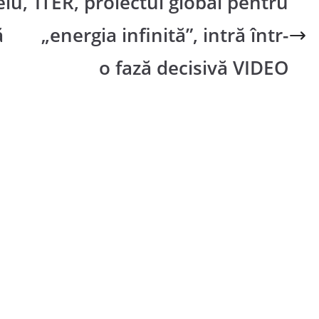
elu,
ITER, proiectul global pentru
ă
„energia infinită”, intră într-
o fază decisivă VIDEO