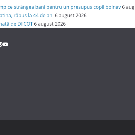
 timp ce strângea bani pentru un presupus copil bolnav
6 aug
latina, răpus la 44 de ani
6 august 2026
onată de DIICOT
6 august 2026