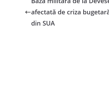
Baza militară de la Deves
afectată de criza bugetar
din SUA