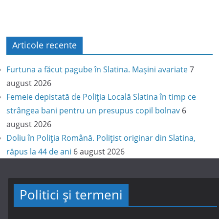
Articole recente
Furtuna a făcut pagube în Slatina. Mașini avariate
7
august 2026
Femeie depistată de Poliția Locală Slatina în timp ce
strângea bani pentru un presupus copil bolnav
6
august 2026
Doliu în Poliția Română. Polițist originar din Slatina,
răpus la 44 de ani
6 august 2026
Politici și termeni