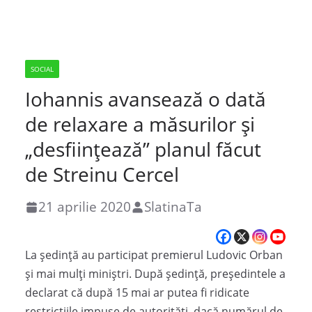
SOCIAL
Iohannis avansează o dată
de relaxare a măsurilor şi
„desfiinţează” planul făcut
de Streinu Cercel
21 aprilie 2020
SlatinaTa
La ședință au participat premierul Ludovic Orban
și mai mulți miniștri. După ședință, președintele a
declarat că după 15 mai ar putea fi ridicate
restricțiile impuse de autorități, dacă numărul de