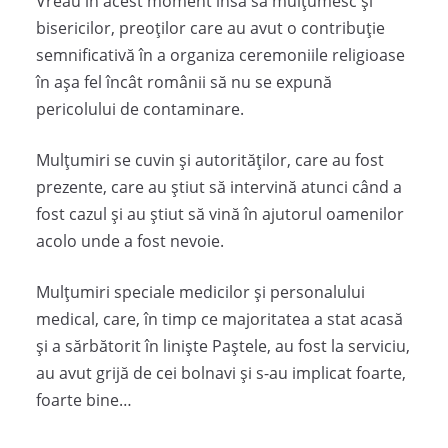
Vreau în acest moment însă să mulțumesc și
bisericilor, preoților care au avut o contribuție
semnificativă în a organiza ceremoniile religioase
în așa fel încât românii să nu se expună
pericolului de contaminare.
Mulțumiri se cuvin și autorităților, care au fost
prezente, care au știut să intervină atunci când a
fost cazul și au știut să vină în ajutorul oamenilor
acolo unde a fost nevoie.
Mulțumiri speciale medicilor și personalului
medical, care, în timp ce majoritatea a stat acasă
și a sărbătorit în liniște Paștele, au fost la serviciu,
au avut grijă de cei bolnavi și s-au implicat foarte,
foarte bine…