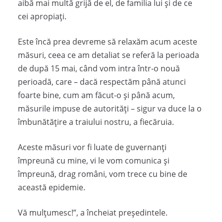
aibă mai multă grijă de el, de familia lui și de ce
cei apropiați.
Este încă prea devreme să relaxăm acum aceste
măsuri, ceea ce am detaliat se referă la perioada
de după 15 mai, când vom intra într-o nouă
perioadă, care – dacă respectăm până atunci
foarte bine, cum am făcut-o și până acum,
măsurile impuse de autorități – sigur va duce la o
îmbunătățire a traiului nostru, a fiecăruia.
Aceste măsuri vor fi luate de guvernanți
împreună cu mine, vi le vom comunica și
împreună, drag români, vom trece cu bine de
această epidemie.
Vă mulțumesc!”, a încheiat președintele.