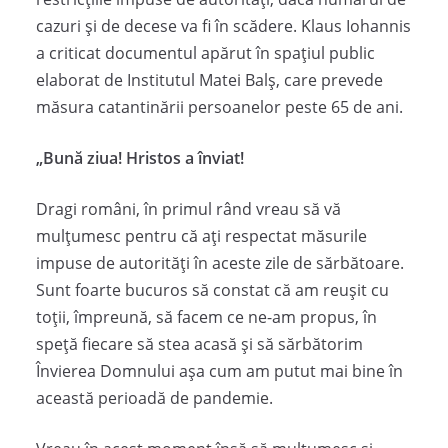
cazuri și de decese va fi în scădere. Klaus Iohannis
a criticat documentul apărut în spațiul public
elaborat de Institutul Matei Balș, care prevede
măsura catantinării persoanelor peste 65 de ani.
„Bună ziua! Hristos a înviat!
Dragi români, în primul rând vreau să vă
mulțumesc pentru că ați respectat măsurile
impuse de autorități în aceste zile de sărbătoare.
Sunt foarte bucuros să constat că am reușit cu
toții, împreună, să facem ce ne-am propus, în
speță fiecare să stea acasă și să sărbătorim
Învierea Domnului așa cum am putut mai bine în
această perioadă de pandemie.