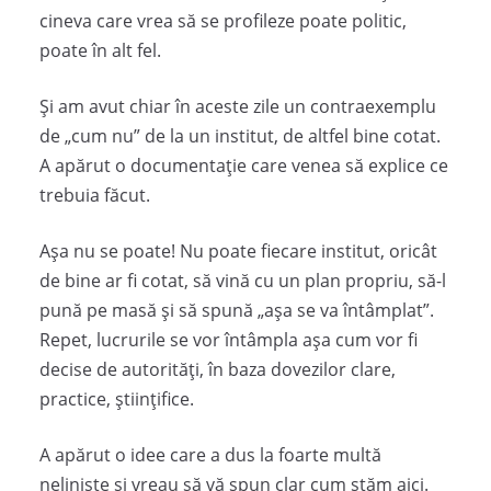
cineva care vrea să se profileze poate politic,
poate în alt fel.
Și am avut chiar în aceste zile un contraexemplu
de „cum nu” de la un institut, de altfel bine cotat.
A apărut o documentație care venea să explice ce
trebuia făcut.
Așa nu se poate! Nu poate fiecare institut, oricât
de bine ar fi cotat, să vină cu un plan propriu, să-l
pună pe masă și să spună „așa se va întâmplat”.
Repet, lucrurile se vor întâmpla așa cum vor fi
decise de autorități, în baza dovezilor clare,
practice, științifice.
A apărut o idee care a dus la foarte multă
neliniște și vreau să vă spun clar cum stăm aici.