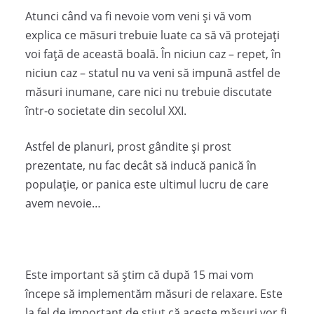
Atunci când va fi nevoie vom veni și vă vom
explica ce măsuri trebuie luate ca să vă protejați
voi față de această boală. În niciun caz – repet, în
niciun caz – statul nu va veni să impună astfel de
măsuri inumane, care nici nu trebuie discutate
într-o societate din secolul XXI.
Astfel de planuri, prost gândite și prost
prezentate, nu fac decât să inducă panică în
populație, or panica este ultimul lucru de care
avem nevoie…
Este important să știm că după 15 mai vom
începe să implementăm măsuri de relaxare. Este
la fel de important de știut că aceste măsuri vor fi