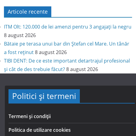
Articole recente
ITM Olt: 120.000 de lei amenzi pentru 3 angajați la negru
8 august 2026
Bătaie pe terasa unui bar din Ștefan cel Mare. Un tânăr
a fost reținut
8 august 2026
TIBI DENT: De ce este important detartrajul profesional
și cât de des trebuie făcut?
8 august 2026
Politici și termeni
Termeni și condiții
Politica de utilizare cookies