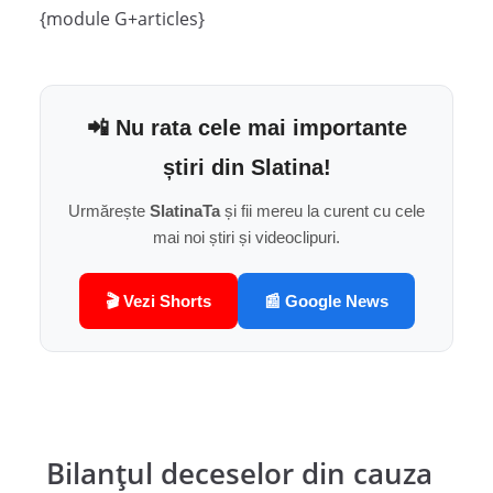
{module G+articles}
📲 Nu rata cele mai importante
știri din Slatina!
Urmărește
SlatinaTa
și fii mereu la curent cu cele
mai noi știri și videoclipuri.
🎬 Vezi Shorts
📰 Google News
Bilanțul deceselor din cauza