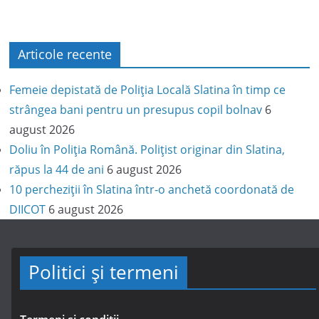
Articole recente
Femeie depistată de Poliția Locală Slatina în timp ce
strângea bani pentru un presupus copil bolnav
6
august 2026
Doliu în Poliția Română. Polițist originar din Slatina,
răpus la 44 de ani
6 august 2026
10 percheziții în Slatina într-o anchetă coordonată de
DIICOT
6 august 2026
Politici și termeni