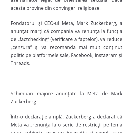
asemănător legat de orientarea sexuală, dacă
acesta provine din convingeri religioase.
Fondatorul și CEO-ul Meta, Mark Zuckerberg, a
anunțat marți că compania va renunța la funcția
de „factchecking” (verificare a faptelor), va reduce
„cenzura” și va recomanda mai mult conținut
politic pe platformele sale, Facebook, Instagram și
Threads.
Schimbări majore anunțate la Meta de Mark
Zuckerberg
Într-o declarație amplă, Zuckerberg a declarat că
Meta va „renunța la o serie de restricții pe tema
unor subiecte precum imigrația și genul, care